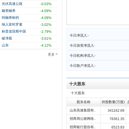
光伏高速公路
-0.03%
融资融券
-4.09%
转融券标的
-4.09%
纳入富时罗素
-3.02%
标普道琼斯中国
-2.79%
今日净流入:
-
破净股
-3.01%
山东
-4.12%
今日游资净流入
-
更多
今日机构净流入:
-
今日散户净流入:
-
十大股东
十大股东
股东名称
持股数量(万股)
山东高速集团有..
341162.69
招商局公路网络..
78361.35
招商银行股份有..
6523.83