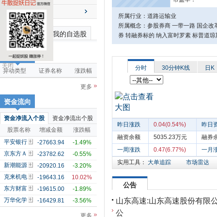
送配解禁
所属行业：道路运输业
所属概念：参股券商 一带一路 国企改革
最近浏览个股
我的自选股
券 转融券标的 纳入富时罗素 标普道琼
市场雷达
关闭
分时
30分钟K线
日K
异动类型
证券名称
涨跌幅
更多
资金流向
资金净流入个股
资金净流出个股
昨日涨跌
0.04(0.54%)
昨日
股票名称
增减金额
涨跌幅
融资余额
5035.23万元
融券
平安银行
-27663.94
-1.49%
一周涨跌
0.47(6.77%)
一月
京东方Ａ
-23782.62
-0.55%
实用工具：
大单追踪
市场雷达
新潮能源
-20920.16
-3.20%
克来机电
-19643.16
10.02%
公告
东方财富
-19615.00
-1.89%
山东高速:山东高速股份有限
万华化学
-16429.81
-3.56%
公
更多