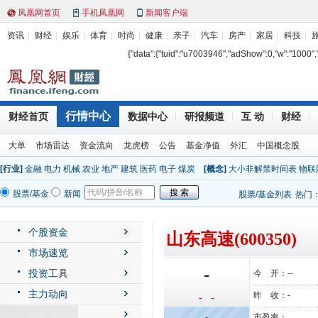
凤凰网首页
手机凤凰网
新闻客户端
资讯
财经
娱乐
体育
时尚
健康
亲子
汽车
房产
家居
科技
{"data":{"tuid":"u7003946","adShow":0,"w":"1000","h"
行情中心
财经首页
数据中心
研报频道
互 动
财经
大单
市场雷达
资金流向
龙虎榜
公告
基金净值
外汇
中国概念股
[行业]
金融
电力
机械
农业
地产
建筑
医药
电子
煤炭
[概念]
大小非解禁时间表
物联
股票/基金
新闻
股票/基金列表
热门
个股资金
山东高速(600350)
市场速览
-
投资工具
今 开：
--
主力动向
昨 收：
-
- -
公司动态
-
市盈率：