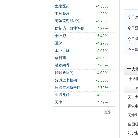
生物医药
-4.58%
中药概念
-4.23%
今日净
阿尔茨海默概念
-4.78%
今日
仿制药一致性评价
-4.38%
干细胞
-5.42%
今日机
医保
-4.27%
今日散
工业大麻
-3.97%
创新药
-4.84%
融资融券
-4.09%
十大
转融券标的
-4.09%
十大
分拆上市预期
-3.36%
标普道琼斯中国
-2.79%
业绩反转
-4.28%
天士力
天津
-4.47%
香港中
更多
天津和
全国社
刘少