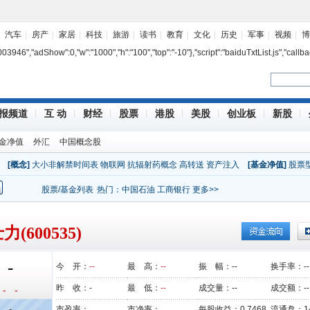
汽车
房产
家居
科技
旅游
读书
教育
文化
历史
军事
视频
博
7003946","adShow":0,"w":"1000","h":"100","top":"-10"},"script":"baiduTxtList.js","callba
报频道
互 动
财经
股票
港股
美股
创业板
新股
金净值
外汇
中国概念股
[概念]
大小非解禁时间表
物联网
抗辐射药概念
高转送
资产注入
[基金净值]
股票
股票/基金列表
热门：
中国石油
工商银行
更多>>
力(600535)
-
今 开：
--
最 高：
--
振 幅：
--
换手率：
--
昨 收：
-
最 低：
--
成交量：
--
成交额：
--
- -
-
市盈率：
市净率：
每股收益：
0.7468
流通盘：
1