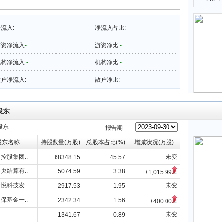
流入:
-
净流入占比:
-
游资净流入
-
游资净比:
-
构净流入:
-
机构净比:
-
户净流入:
-
散户净比:
-
股东
股东
报告期
股东名称
持股数量(万股)
总股本占比(%)
增减状况(万股)
控股集团..
未变
68348.15
45.57
央结算有..
5074.59
3.38
+1,015.99
悦科技发..
未变
2917.53
1.95
保基金一..
2342.34
1.56
+400.00
鸾
未变
1341.67
0.89