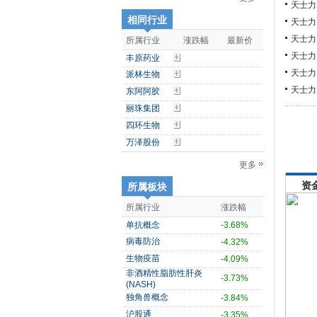
天士力
相同行业
天士力
天士力
所属行业
涨跌幅
最新价
天士力
丰原药业
天士力
派林生物
天士力
东阿阿胶
丽珠集团
四环生物
万泽股份
更多
资
所属板块
所属行业
涨跌幅
单抗概念
-3.68%
病毒防治
-4.32%
生物疫苗
-4.09%
非酒精性脂肪性肝炎
-3.73%
(NASH)
独角兽概念
-3.84%
沪股通
-3.35%