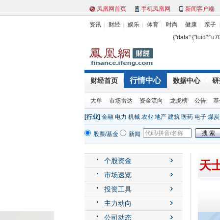
凤凰网首页
手机凤凰网
新闻客户端
资讯
财经
娱乐
体育
时尚
健康
亲子
{"data":{"tuid":"u
行情中心
财经首页
数据中心
研
大单
市场雷达
资金流向
龙虎榜
公告
基
[行业]
金融
电力
机械
农业
地产
建筑
医药
电子
煤炭
股票/基金
新闻
个股资金
天士
市场速览
投资工具
主力动向
公司动态