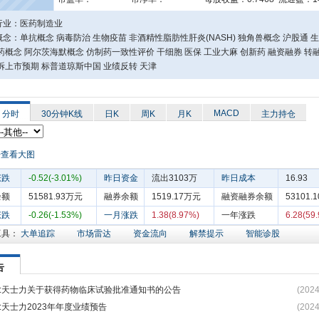
行业：医药制造业
念：单抗概念 病毒防治 生物疫苗 非酒精性脂肪性肝炎(NASH) 独角兽概念 沪股通 
药概念 阿尔茨海默概念 仿制药一致性评价 干细胞 医保 工业大麻 创新药 融资融券 转
拆上市预期 标普道琼斯中国 业绩反转 天津
MACD
分时
30分钟K线
日K
周K
月K
主力持仓
涨跌
-0.52(-3.01%)
昨日资金
流出3103万
昨日成本
16.93
余额
51581.93万元
融券余额
1519.17万元
融资融券余额
53101.
涨跌
-0.26(-1.53%)
一月涨跌
1.38(8.97%)
一年涨跌
6.28(59
工具：
大单追踪
市场雷达
资金流向
解禁提示
智能诊股
告
:天士力关于获得药物临床试验批准通知书的公告
(2024
:天士力2023年年度业绩预告
(2024