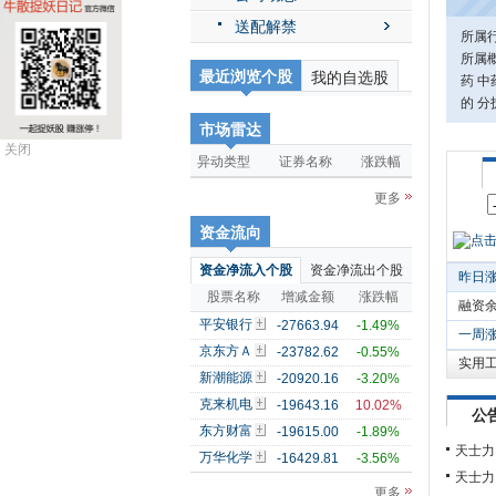
送配解禁
所属
所属概
最近浏览个股
我的自选股
药 中
的 分
市场雷达
关闭
异动类型
证券名称
涨跌幅
更多
资金流向
资金净流入个股
资金净流出个股
昨日
股票名称
增减金额
涨跌幅
融资
平安银行
-27663.94
-1.49%
一周
京东方Ａ
-23782.62
-0.55%
实用
新潮能源
-20920.16
-3.20%
克来机电
-19643.16
10.02%
公
东方财富
-19615.00
-1.89%
天士力
万华化学
-16429.81
-3.56%
天士力
更多