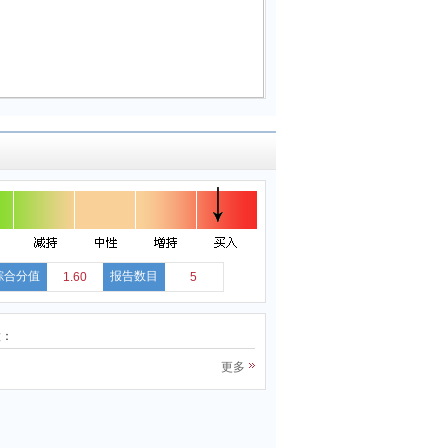
综合分值
报告数目
1.60
5
股：
更多