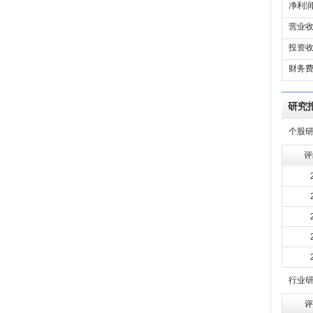
净利润
营业收
投资收
财务费
研究
个股
评
行业
评