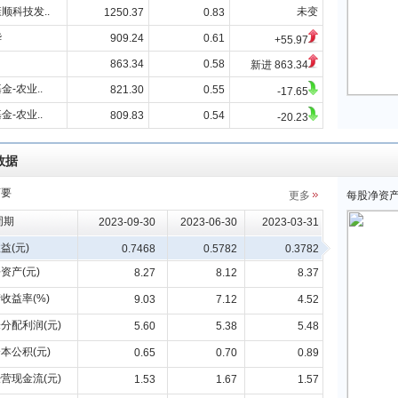
顺科技发..
未变
1250.37
0.83
华
909.24
0.61
+55.97
863.34
0.58
新进 863.34
金-农业..
821.30
0.55
-17.65
金-农业..
809.83
0.54
-20.23
数据
摘要
更多
每股净资
周期
2023-09-30
2023-06-30
2023-03-31
益(元)
0.7468
0.5782
0.3782
资产(元)
8.27
8.12
8.37
收益率(%)
9.03
7.12
4.52
分配利润(元)
5.60
5.38
5.48
本公积(元)
0.65
0.70
0.89
营现金流(元)
1.53
1.67
1.57