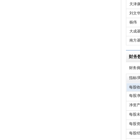
天津康
刘文
杨伟
大成基
南方基
财务
财务
指标/
每股收
每股净
净资产
每股未
每股资
每股经