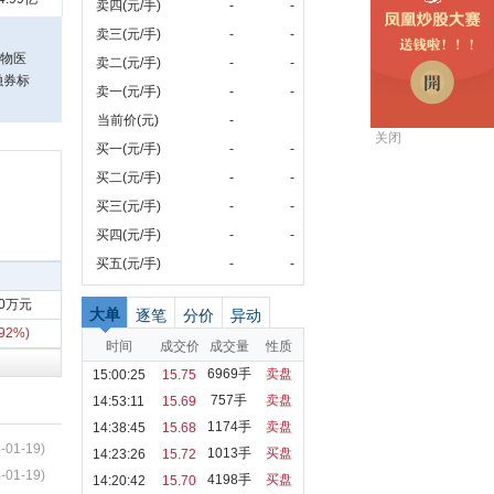
卖四(元/手)
-
-
卖三(元/手)
-
-
生物医
卖二(元/手)
-
-
融券标
卖一(元/手)
-
-
当前价(元)
-
关闭
买一(元/手)
-
-
买二(元/手)
-
-
买三(元/手)
-
-
买四(元/手)
-
-
买五(元/手)
-
-
10万元
大单
逐笔
分价
异动
.92%)
时间
成交价
成交量
性质
6969手
卖盘
15:00:25
15.75
757手
卖盘
14:53:11
15.69
1174手
卖盘
14:38:45
15.68
-01-19)
1013手
买盘
14:23:26
15.72
-01-19)
4198手
买盘
14:20:42
15.70