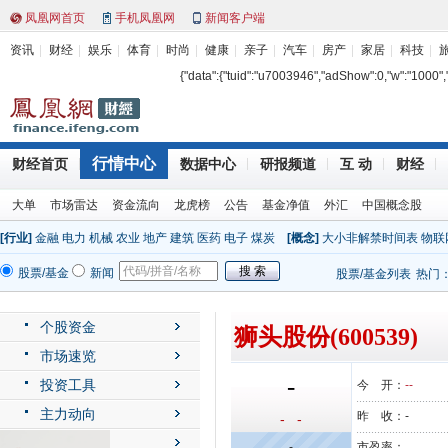
凤凰网首页
手机凤凰网
新闻客户端
资讯
财经
娱乐
体育
时尚
健康
亲子
汽车
房产
家居
科技
{"data":{"tuid":"u7003946","adShow":0,"w":"1000","h"
行情中心
财经首页
数据中心
研报频道
互 动
财经
大单
市场雷达
资金流向
龙虎榜
公告
基金净值
外汇
中国概念股
[行业]
金融
电力
机械
农业
地产
建筑
医药
电子
煤炭
[概念]
大小非解禁时间表
物联
股票/基金
新闻
股票/基金列表
热门
个股资金
狮头股份(600539)
市场速览
-
投资工具
今 开：
--
主力动向
昨 收：
-
- -
公司动态
-
市盈率：