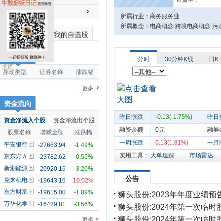
送配解禁
所属行业：商务服务业
所属概念：电商概念 跨境电商概念 污水
最近浏览个股
我的自选股
市场雷达
分时
30分钟K线
日K
关闭
异动类型
证券名称
涨跌幅
更多
资金流向
昨日涨跌
-0.13(-1.75%)
昨日
资金净流入个股
资金净流出个股
融资余额
0元
融券
股票名称
增减金额
涨跌幅
一周涨跌
0.13(1.81%)
一月
平安银行
-27663.94
-1.49%
实用工具：
大单追踪
市场雷达
京东方Ａ
-23782.62
-0.55%
新潮能源
-20920.16
-3.20%
公告
克来机电
-19643.16
10.02%
东方财富
-19615.00
-1.89%
狮头股份:2023年年度业绩预
万华化学
-16429.81
-3.56%
狮头股份:2024年第一次临
狮头股份:2024年第一次临
更多