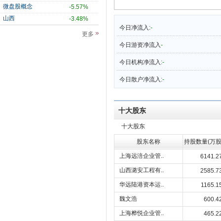
微盘股概念
-5.57%
山西
-3.48%
今日净流入:
-
更多
今日游资净流入
-
今日机构净流入:
-
今日散户净流入:
-
十大股东
十大股东
股东名称
持股数量(万股
上海远涪企业管..
6141.2
山西潞安工程有..
2585.7
华远陆港资本运..
1165.1
魏文浩
600.4
上海桦悦企业管..
465.2