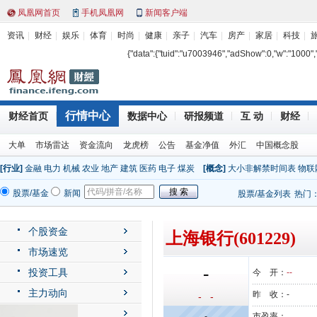
凤凰网首页
手机凤凰网
新闻客户端
资讯
财经
娱乐
体育
时尚
健康
亲子
汽车
房产
家居
科技
{"data":{"tuid":"u7003946","adShow":0,"w":"1000","h"
行情中心
财经首页
数据中心
研报频道
互 动
财经
大单
市场雷达
资金流向
龙虎榜
公告
基金净值
外汇
中国概念股
[行业]
金融
电力
机械
农业
地产
建筑
医药
电子
煤炭
[概念]
大小非解禁时间表
物联
股票/基金
新闻
股票/基金列表
热门
个股资金
上海银行(601229)
市场速览
-
投资工具
今 开：
--
主力动向
昨 收：
-
- -
公司动态
-
市盈率：