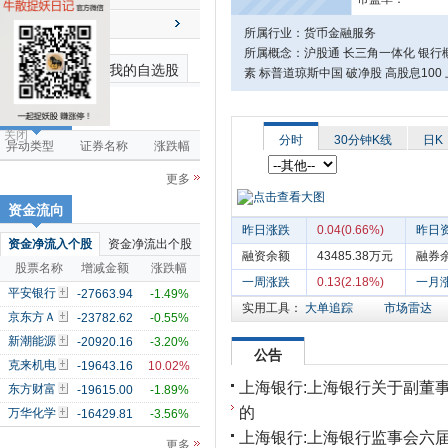
送配解禁
所属行业：货币金融服务
所属概念：沪股通 长三角一体化 银行概
最近浏览个股
我的自选股
素 标普道琼斯中国 破净股 高股息100
市场雷达
关闭
分时
30分钟K线
日K
异动类型
证券名称
涨跌幅
更多
资金流向
昨日涨跌
0.04(0.66%)
昨日
资金净流入个股
资金净流出个股
融资余额
43485.38万元
融券
股票名称
增减金额
涨跌幅
一周涨跌
0.13(2.18%)
一月
平安银行
-27663.94
-1.49%
实用工具：
大单追踪
市场雷达
京东方Ａ
-23782.62
-0.55%
新潮能源
-20920.16
-3.20%
公告
克来机电
-19643.16
10.02%
上海银行:上海银行关于副董
东方财富
-19615.00
-1.89%
的
万华化学
-16429.81
-3.56%
上海银行:上海银行监事会六
更多