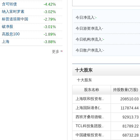
含可转债
-4.42%
纳入富时罗素
-3.02%
今日净流入:
-
标普道琼斯中国
-2.79%
破净股
-3.01%
今日游资净流入
-
高股息100
-1.89%
今日机构净流入:
-
上海
-3.88%
今日散户净流入:
-
更多
十大股东
十大股东
股东名称
持股数量(万股)
上海联和投资有..
208510.03
上海国际港务(..
117874.44
西班牙桑坦德银..
92913.73
TCL科技集团股..
81789.22
中国建银投资有..
68732.28