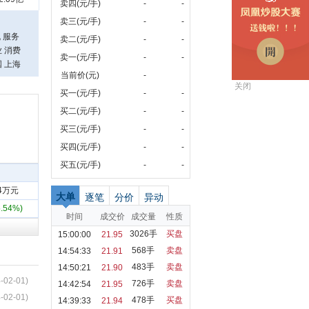
卖四(元/手)
-
-
卖三(元/手)
-
-
 服务
卖二(元/手)
-
-
 消费
卖一(元/手)
-
-
国 上海
当前价(元)
-
关闭
买一(元/手)
-
-
买二(元/手)
-
-
买三(元/手)
-
-
买四(元/手)
-
-
买五(元/手)
-
-
24万元
大单
逐笔
分价
异动
5.54%)
时间
成交价
成交量
性质
3026手
买盘
15:00:00
21.95
568手
卖盘
14:54:33
21.91
483手
卖盘
14:50:21
21.90
-02-01)
726手
卖盘
14:42:54
21.95
-02-01)
478手
买盘
14:39:33
21.94