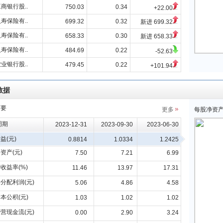
商银行股..
750.03
0.34
+22.00
寿保险有..
699.32
0.32
新进 699.32
寿保险有..
658.33
0.30
新进 658.33
寿保险有..
484.69
0.22
-52.63
业银行股..
479.45
0.22
+101.94
数据
摘要
更多
每股净资
周期
2023-12-31
2023-09-30
2023-06-30
益(元)
0.8814
1.0334
1.2425
资产(元)
7.50
7.21
6.99
收益率(%)
11.46
13.97
17.31
分配利润(元)
5.06
4.86
4.58
本公积(元)
1.03
1.02
1.02
营现金流(元)
0.00
2.90
3.24