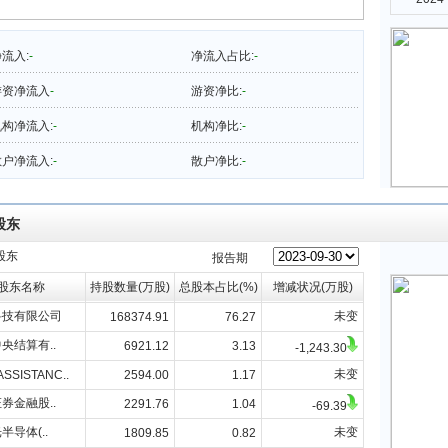
流入:
-
净流入占比:
-
游资净流入
-
游资净比:
-
构净流入:
-
机构净比:
-
户净流入:
-
散户净比:
-
股东
股东
报告期
股东名称
持股数量(万股)
总股本占比(%)
增减状况(万股)
科技有限公司
未变
168374.91
76.27
央结算有..
6921.12
3.13
-1,243.30
未变
ASSISTANC..
2594.00
1.17
券金融股..
2291.76
1.04
-69.39
半导体(..
未变
1809.85
0.82