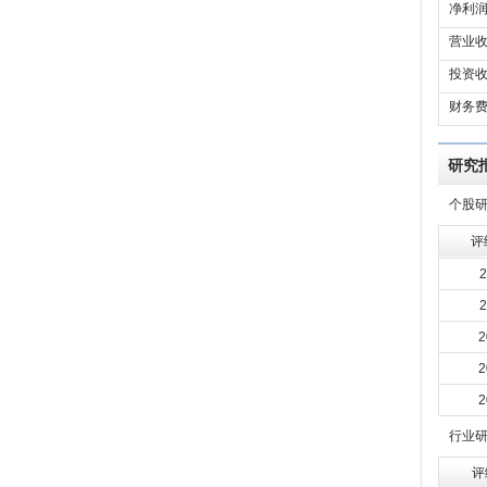
净利润
营业收
投资收
财务费
研究
个股
评
2
2
2
2
2
行业
评