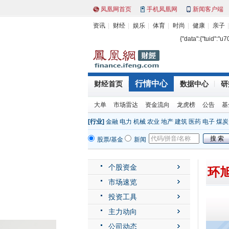
凤凰网首页
手机凤凰网
新闻客户端
资讯
财经
娱乐
体育
时尚
健康
亲子
{"data":{"tuid":"u
行情中心
财经首页
数据中心
研
大单
市场雷达
资金流向
龙虎榜
公告
基
[行业]
金融
电力
机械
农业
地产
建筑
医药
电子
煤炭
股票/基金
新闻
个股资金
环旭
市场速览
投资工具
主力动向
公司动态