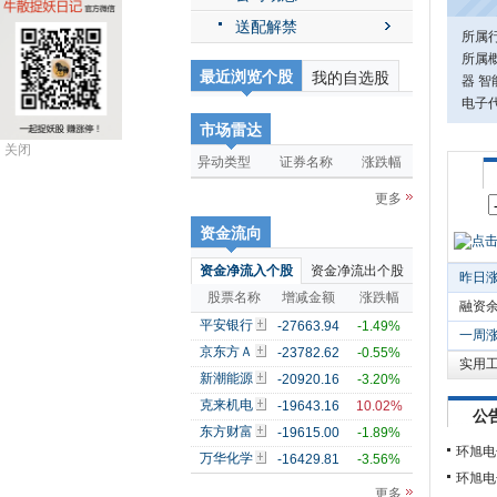
送配解禁
所属
所属概
最近浏览个股
我的自选股
器 智
电子代
市场雷达
关闭
异动类型
证券名称
涨跌幅
更多
资金流向
资金净流入个股
资金净流出个股
昨日
股票名称
增减金额
涨跌幅
融资
平安银行
-27663.94
-1.49%
一周
京东方Ａ
-23782.62
-0.55%
实用
新潮能源
-20920.16
-3.20%
克来机电
-19643.16
10.02%
公
东方财富
-19615.00
-1.89%
环旭电
万华化学
-16429.81
-3.56%
环旭电
更多