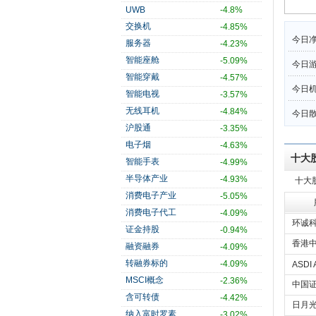
UWB
-4.8%
交换机
-4.85%
今日净
服务器
-4.23%
智能座舱
-5.09%
今日
智能穿戴
-4.57%
今日机
智能电视
-3.57%
无线耳机
-4.84%
今日散
沪股通
-3.35%
电子烟
-4.63%
十大
智能手表
-4.99%
半导体产业
-4.93%
十大
消费电子产业
-5.05%
消费电子代工
-4.09%
环诚
证金持股
-0.94%
香港中
融资融券
-4.09%
转融券标的
-4.09%
ASDI 
MSCI概念
-2.36%
中国证
含可转债
-4.42%
日月光
纳入富时罗素
-3.02%