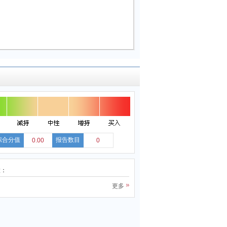
综合分值
报告数目
0.00
0
股：
更多