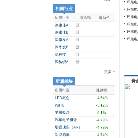
环旭电
相同行业
环旭电
环旭电
所属行业
涨跌幅
最新价
环旭电
深康佳A
环旭电
深康佳B
环旭电
深华发A
深华发B
深科技
深纺织A
更多
资
所属板块
所属行业
涨跌幅
LED概念
-4.64%
WIFI6
-5.12%
苹果概念
-5.1%
汽车电子概念
-4.79%
增强现实（AR）
-4.78%
新能源车
-4.74%