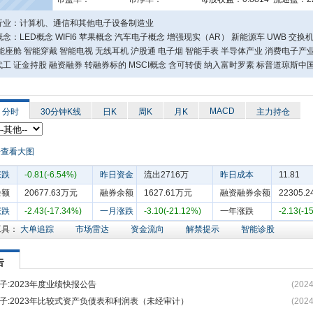
行业：计算机、通信和其他电子设备制造业
念：LED概念 WIFI6 苹果概念 汽车电子概念 增强现实（AR） 新能源车 UWB 交换机
能座舱 智能穿戴 智能电视 无线耳机 沪股通 电子烟 智能手表 半导体产业 消费电子产业
工 证金持股 融资融券 转融券标的 MSCI概念 含可转债 纳入富时罗素 标普道琼斯中
MACD
分时
30分钟K线
日K
周K
月K
主力持仓
涨跌
-0.81(-6.54%)
昨日资金
流出2716万
昨日成本
11.81
余额
20677.63万元
融券余额
1627.61万元
融资融券余额
22305.
涨跌
-2.43(-17.34%)
一月涨跌
-3.10(-21.12%)
一年涨跌
-2.13(-1
工具：
大单追踪
市场雷达
资金流向
解禁提示
智能诊股
告
子:2023年度业绩快报公告
(2024
子:2023年比较式资产负债表和利润表（未经审计）
(2024