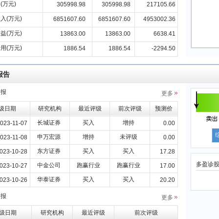
(万元)
305998.98
305998.98
217105.66
入(万元)
6851607.60
6851607.60
4953002.36
益(万元)
13863.00
13863.00
6638.41
用(万元)
1886.54
1886.54
-2294.50
报告
研报
更多
级日期
研究机构
最近评级
前次评级
预测价
长城证券
买入
增持
023-11-07
0.00
申万宏源
增持
未评级
023-11-08
0.00
东方证券
买入
买入
023-10-28
17.28
多盈诊
中金公司
跑赢行业
跑赢行业
023-10-27
17.00
华泰证券
买入
买入
023-10-26
20.20
研报
更多
级日期
研究机构
最近评级
前次评级