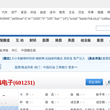
汽车
房产
家居
科技
旅游
读书
教育
文化
历史
军事
视频
博
7003946","adShow":0,"w":"1000","h":"100","top":"-10"},"script":"baiduTxtList.js","callba
报频道
互 动
财经
股票
港股
美股
创业板
新股
金净值
外汇
中国概念股
[概念]
大小非解禁时间表
物联网
抗辐射药概念
高转送
资产注入
[基金净值]
股票
股票/基金列表
热门：
中国石油
工商银行
更多>>
电子(601231)
-
今 开：
--
最 高：
--
振 幅：
--
换手率：
--
昨 收：
-
最 低：
--
成交量：
--
成交额：
--
- -
-
市盈率：
市净率：
每股收益：
0.8814
流通盘：
2