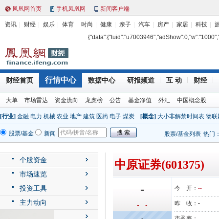
凤凰网首页
手机凤凰网
新闻客户端
资讯
财经
娱乐
体育
时尚
健康
亲子
汽车
房产
家居
科技
{"data":{"tuid":"u7003946","adShow":0,"w":"1000","h"
行情中心
财经首页
数据中心
研报频道
互 动
财经
大单
市场雷达
资金流向
龙虎榜
公告
基金净值
外汇
中国概念股
[行业]
金融
电力
机械
农业
地产
建筑
医药
电子
煤炭
[概念]
大小非解禁时间表
物联
股票/基金
新闻
股票/基金列表
热门
个股资金
中原证券(601375)
市场速览
-
投资工具
今 开：
--
主力动向
昨 收：
-
- -
公司动态
-
市盈率：