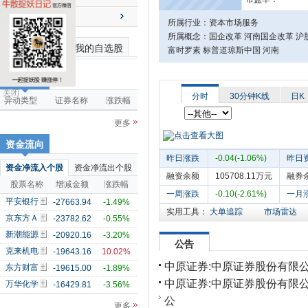
送配解禁
所属行业：资本市场服务
所属概念：国企改革 河南国企改革 沪股
最近浏览个股
我的自选股
富时罗素 标普道琼斯中国 河南
市场雷达
关闭
分时
30分钟K线
日K
异动类型
证券名称
涨跌幅
更多
资金流向
昨日涨跌
-0.04(-1.06%)
昨日
资金净流入个股
资金净流出个股
融资余额
105708.11万元
融券
股票名称
增减金额
涨跌幅
一周涨跌
-0.10(-2.61%)
一月
平安银行
-27663.94
-1.49%
实用工具：
大单追踪
市场雷达
京东方Ａ
-23782.62
-0.55%
新潮能源
-20920.16
-3.20%
公告
克来机电
-19643.16
10.02%
中原证券:中原证券股份有限
东方财富
-19615.00
-1.89%
中原证券:中原证券股份有限
万华化学
-16429.81
-3.56%
公
更多