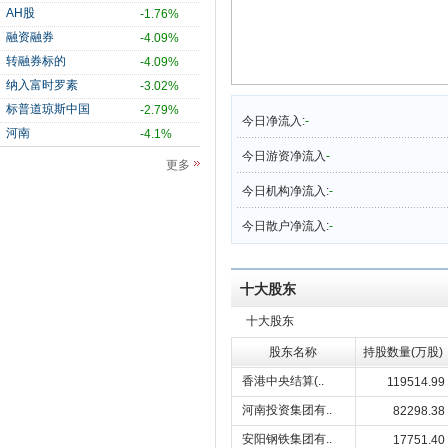
AH股
-1.76%
融资融券
-4.09%
转融券标的
-4.09%
纳入富时罗素
-3.02%
标普道琼斯中国
-2.79%
今日净流入:
-
河南
-4.1%
今日游资净流入
-
更多
今日机构净流入:
-
今日散户净流入:
-
十大股东
十大股东
股东名称
持股数量(万股)
香港中央结算(..
119514.99
河南投资集团有..
82298.38
安阳钢铁集团有..
17751.40