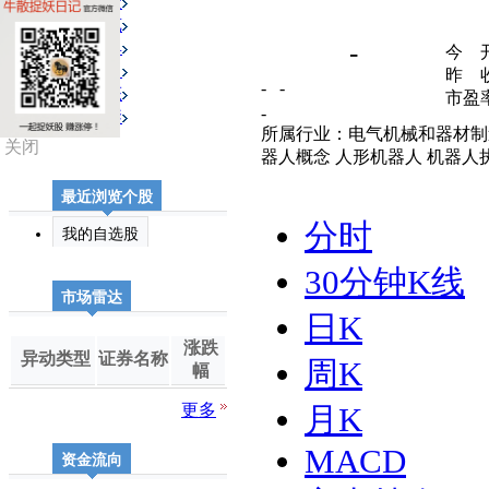
个股资金
新股
市场速览
外汇
投资工具
-
今 
理财
主力动向
昨 
- -
基金
公司动态
市盈
期货
-
送配解禁
所属行业：电气机械和器材
关闭
器人概念 人形机器人 机器人执
最近浏览个股
分时
我的自选股
30分钟K线
市场雷达
日K
涨跌
异动类型
证券名称
周K
幅
更多
月K
MACD
资金流向