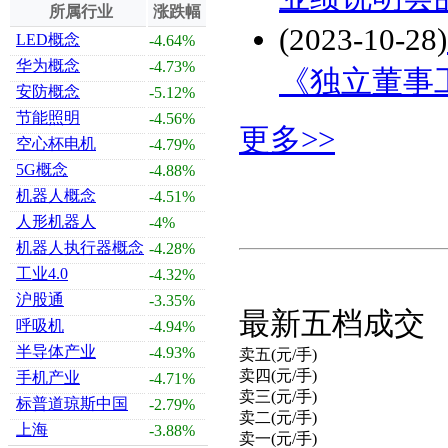
所属行业
涨跌幅
(2023-10-28)
LED概念
-4.64%
华为概念
-4.73%
《独立董事
安防概念
-5.12%
节能照明
-4.56%
更多>>
空心杯电机
-4.79%
5G概念
-4.88%
机器人概念
-4.51%
人形机器人
-4%
机器人执行器概念
-4.28%
工业4.0
-4.32%
沪股通
-3.35%
最新五档成交
呼吸机
-4.94%
半导体产业
-4.93%
卖五(元/手)
卖四(元/手)
手机产业
-4.71%
卖三(元/手)
标普道琼斯中国
-2.79%
卖二(元/手)
上海
-3.88%
卖一(元/手)