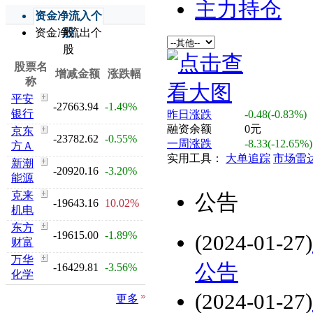
主力持仓
资金净流入个
资金净流出个
股
股
股票名
增减金额
涨跌幅
称
平安
-27663.94
-1.49%
银行
昨日涨跌
-0.48(-0.83%)
融资余额
0元
京东
-23782.62
-0.55%
一周涨跌
-8.33(-12.65%)
方Ａ
实用工具：
大单追踪
市场雷
新潮
-20920.16
-3.20%
能源
克来
公告
-19643.16
10.02%
机电
东方
-19615.00
-1.89%
(2024-01-27)
财富
万华
公告
-16429.81
-3.56%
化学
(2024-01-27)
更多