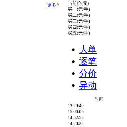
当前价(元)
更多
买一(元/手)
买二(元/手)
买三(元/手)
买四(元/手)
买五(元/手)
大单
逐笔
分价
异动
时间
13:29:49
15:00:05
14:52:52
14:20:22