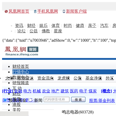
凤凰网首页
手机凤凰网
新闻客户端
资讯
财经
娱乐
体育
时尚
健康
亲子
汽车
论坛
公益
佛教
星座
{"data":{"tuid":"u7003946","adShow":0,"w":"1000","h":"100","top":
财经首页
行情中心
数据中心
大单
市场雷达
资金流向
龙虎榜
公告
基金净值
外汇
研报频道
互 动
[行业]
金融
电力
机械
农业
地产
建筑
医药
电子
煤炭
[概念]
财经
股票
券型
混合型
更多>>
股票/基金
新闻
股票/基金列表
港股
美股
鸣志电器(603728)
创业板