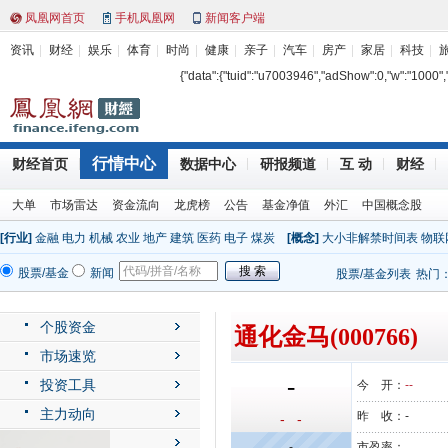
凤凰网首页
手机凤凰网
新闻客户端
资讯
财经
娱乐
体育
时尚
健康
亲子
汽车
房产
家居
科技
{"data":{"tuid":"u7003946","adShow":0,"w":"1000","h"
行情中心
财经首页
数据中心
研报频道
互 动
财经
大单
市场雷达
资金流向
龙虎榜
公告
基金净值
外汇
中国概念股
[行业]
金融
电力
机械
农业
地产
建筑
医药
电子
煤炭
[概念]
大小非解禁时间表
物联
股票/基金
新闻
股票/基金列表
热门
个股资金
通化金马(000766)
市场速览
-
投资工具
今 开：
--
主力动向
昨 收：
-
- -
公司动态
-
市盈率：