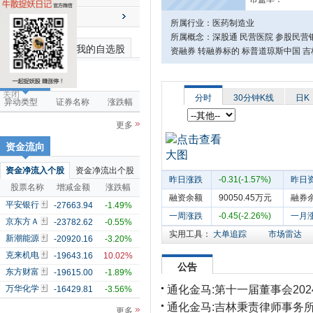
送配解禁
所属行业：医药制造业
所属概念：深股通 民营医院 参股民营银
最近浏览个股
我的自选股
资融券 转融券标的 标普道琼斯中国 
市场雷达
关闭
分时
30分钟K线
日K
异动类型
证券名称
涨跌幅
更多
资金流向
资金净流入个股
资金净流出个股
昨日涨跌
-0.31(-1.57%)
昨日
股票名称
增减金额
涨跌幅
融资余额
90050.45万元
融券
平安银行
-27663.94
-1.49%
一周涨跌
-0.45(-2.26%)
一月
京东方Ａ
-23782.62
-0.55%
实用工具：
大单追踪
市场雷达
新潮能源
-20920.16
-3.20%
克来机电
-19643.16
10.02%
公告
东方财富
-19615.00
-1.89%
通化金马:第十一届董事会20
万华化学
-16429.81
-3.56%
通化金马:吉林秉责律师事务所
更多