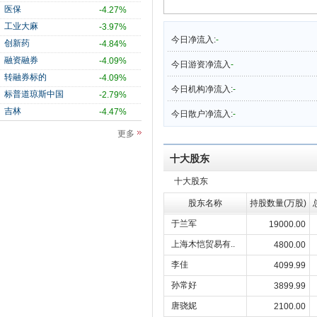
医保
-4.27%
工业大麻
-3.97%
今日净流入:
-
创新药
-4.84%
融资融券
-4.09%
今日游资净流入
-
转融券标的
-4.09%
今日机构净流入:
-
标普道琼斯中国
-2.79%
吉林
-4.47%
今日散户净流入:
-
更多
十大股东
十大股东
股东名称
持股数量(万股)
于兰军
19000.00
上海木恺贸易有..
4800.00
李佳
4099.99
孙常好
3899.99
唐骁妮
2100.00