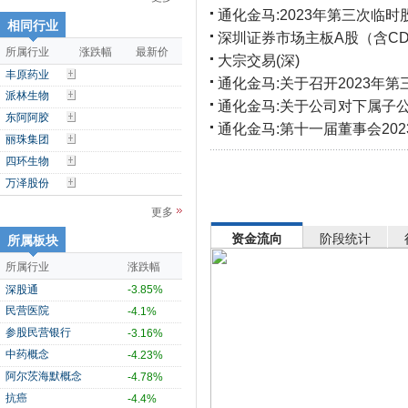
通化金马:2023年第三次临
相同行业
深圳证券市场主板A股（含CDR
所属行业
涨跌幅
最新价
大宗交易(深)
丰原药业
通化金马:关于召开2023年
派林生物
通化金马:关于公司对下属子
东阿阿胶
通化金马:第十一届董事会20
丽珠集团
四环生物
万泽股份
更多
资金流向
阶段统计
所属板块
所属行业
涨跌幅
深股通
-3.85%
民营医院
-4.1%
参股民营银行
-3.16%
中药概念
-4.23%
阿尔茨海默概念
-4.78%
抗癌
-4.4%