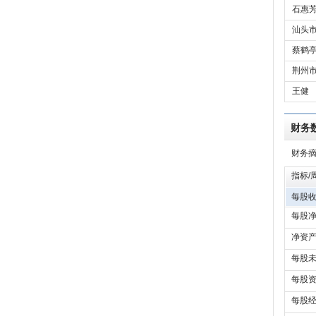
石惠
汕头市
蔡鹤
荆州市
王健
财务
财务
指标/
每股收
每股净
净资产
每股未
每股资
每股经