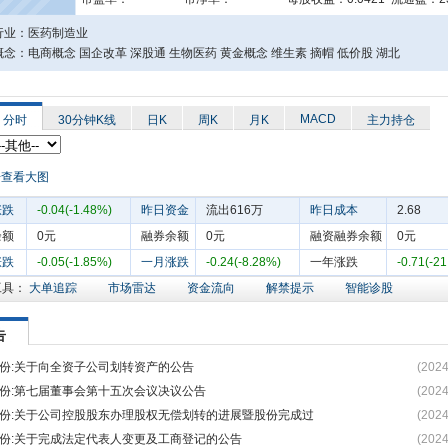
行业：医药制造业
念：电商概念 国企改革 深股通 生物医药 黄金概念 维生素 摘帽 低价股 湖北
MACD
分时
30分钟K线
日K
周K
月K
主力持仓
涨跌
-0.04(-1.48%)
昨日资金
流出616万
昨日成本
2.68
余额
0元
融券余额
0元
融资融券余额
0元
涨跌
-0.05(-1.85%)
一月涨跌
-0.24(-8.28%)
一年涨跌
-0.71(-2
工具：
大单追踪
市场雷达
资金流向
解禁提示
智能诊股
告
份:关于向全资子公司划转资产的公告
(2024
份:第七届董事会第十五次会议决议公告
(2024
份:关于公司控股股东办理股权无偿划转的进展暨股份完成过
(2024
份:关于完成法定代表人变更及工商登记的公告
(2024