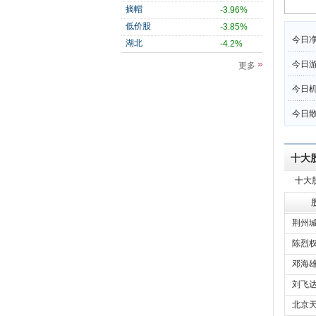
摘帽
-3.96%
低价股
-3.85%
今日净
湖北
-4.2%
今日
更多
今日机
今日散
十大
十大
荆州城
陈烈
邓海
刘飞
北京天