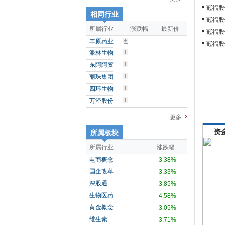
冠福股
相同行业
冠福股
所属行业
涨跌幅
最新价
冠福股
丰原药业
冠福股
派林生物
东阿阿胶
丽珠集团
四环生物
万泽股份
更多
资
所属板块
所属行业
涨跌幅
电商概念
-3.38%
国企改革
-3.33%
深股通
-3.85%
生物医药
-4.58%
黄金概念
-3.05%
维生素
-3.71%