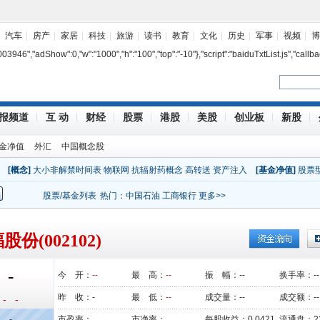
汽车
房产
家居
科技
旅游
读书
教育
文化
历史
军事
视频
博
7003946","adShow":0,"w":"1000","h":"100","top":"-10"},"script":"baiduTxtList.js","callba
报频道
互 动
财经
股票
港股
美股
创业板
新股
金净值
外汇
中国概念股
[概念]
大小非解禁时间表
物联网
抗辐射药概念
高转送
资产注入
[基金净值]
股票
股票/基金列表
热门：
中国石油
工商银行
更多>>
股份(002102)
-
今 开：
--
最 高：
--
振 幅：
--
换手率：
--
昨 收：
-
最 低：
--
成交量：
--
成交额：
--
- -
-
市盈率：
市净率：
每股收益：
0.0421
流通盘：
2