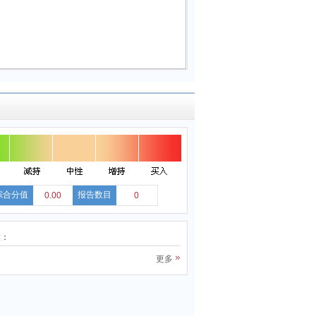
综合分值
报告数目
0.00
0
股：
更多