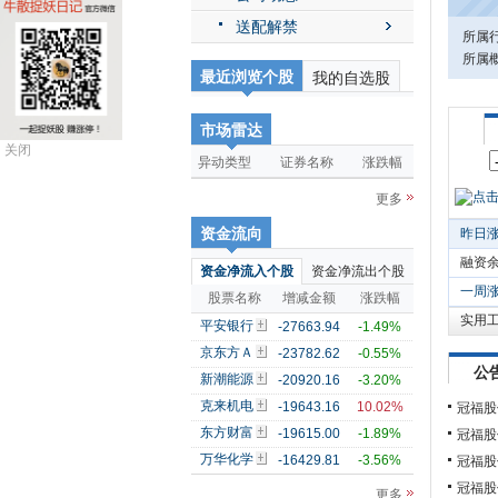
送配解禁
所属
所属概
最近浏览个股
我的自选股
市场雷达
关闭
异动类型
证券名称
涨跌幅
更多
资金流向
昨日
融资
资金净流入个股
资金净流出个股
一周
股票名称
增减金额
涨跌幅
实用
平安银行
-27663.94
-1.49%
京东方Ａ
-23782.62
-0.55%
公
新潮能源
-20920.16
-3.20%
克来机电
-19643.16
10.02%
冠福股
东方财富
-19615.00
-1.89%
冠福股
万华化学
-16429.81
-3.56%
冠福股
冠福股
更多