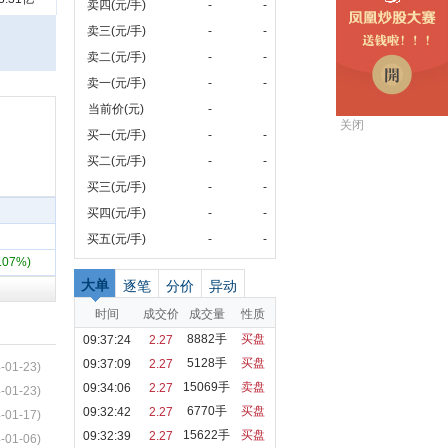
卖四(元/手)
-
-
卖三(元/手)
-
-
卖二(元/手)
-
-
卖一(元/手)
-
-
当前价(元)
-
关闭
买一(元/手)
-
-
买二(元/手)
-
-
买三(元/手)
-
-
买四(元/手)
-
-
买五(元/手)
-
-
1.07%)
大单
逐笔
分价
异动
时间
成交价
成交量
性质
8882手
买盘
09:37:24
2.27
5128手
买盘
09:37:09
2.27
-01-23)
15069手
卖盘
09:34:06
2.27
-01-23)
6770手
买盘
09:32:42
2.27
-01-17)
15622手
买盘
09:32:39
2.27
-01-06)