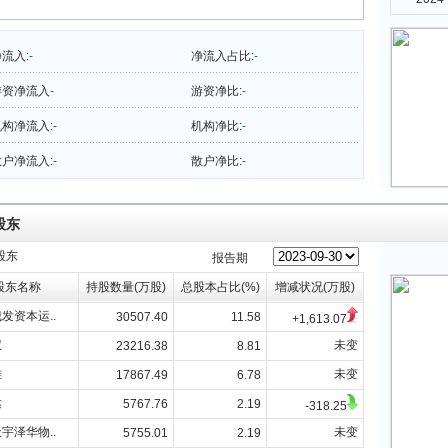
流入:
-
净流入占比:
-
游资净流入
-
游资净比:
-
构净流入:
-
机构净比:
-
户净流入:
-
散户净比:
-
股东
股东
报告期
股东名称
持股数量(万股)
总股本占比(%)
增减状况(万股)
发资本运..
30507.40
11.58
+1,613.07
权
未变
23216.38
8.81
雄
未变
17867.49
6.78
达
5767.76
2.19
-318.25
宇泽华物..
未变
5755.01
2.19