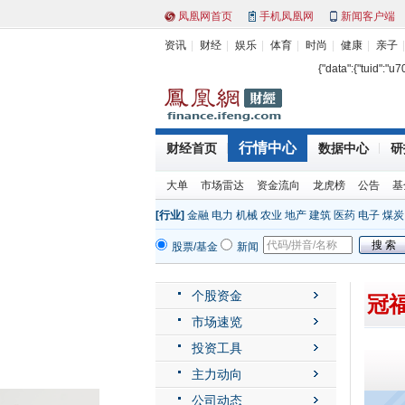
凤凰网首页
手机凤凰网
新闻客户端
资讯
财经
娱乐
体育
时尚
健康
亲子
{"data":{"tuid":"u
行情中心
财经首页
数据中心
研
大单
市场雷达
资金流向
龙虎榜
公告
基
[行业]
金融
电力
机械
农业
地产
建筑
医药
电子
煤炭
股票/基金
新闻
个股资金
冠福
市场速览
投资工具
主力动向
公司动态