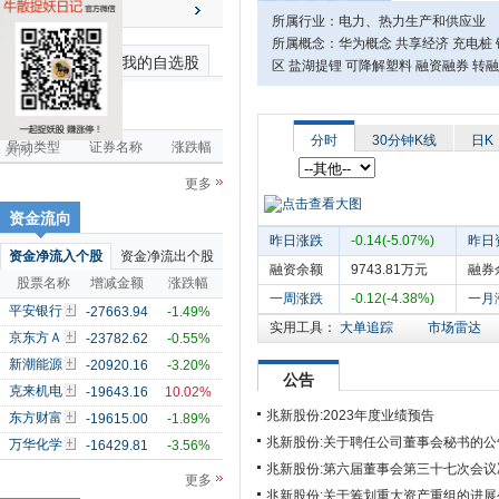
送配解禁
所属行业：电力、热力生产和供应业
所属概念：华为概念 共享经济 充电桩 
最近浏览个股
我的自选股
区 盐湖提锂 可降解塑料 融资融券 转
市场雷达
分时
30分钟K线
日K
异动类型
证券名称
涨跌幅
关闭
更多
资金流向
昨日涨跌
-0.14(-5.07%)
昨日
资金净流入个股
资金净流出个股
融资余额
9743.81万元
融券
股票名称
增减金额
涨跌幅
一周涨跌
-0.12(-4.38%)
一月
平安银行
-27663.94
-1.49%
实用工具：
大单追踪
市场雷达
京东方Ａ
-23782.62
-0.55%
新潮能源
-20920.16
-3.20%
公告
克来机电
-19643.16
10.02%
兆新股份:2023年度业绩预告
东方财富
-19615.00
-1.89%
兆新股份:关于聘任公司董事会秘书的公
万华化学
-16429.81
-3.56%
兆新股份:第六届董事会第三十七次会议
更多
兆新股份:关于筹划重大资产重组的进展