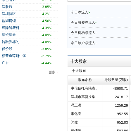
-3.77%
深股通
-3.85%
今日净流入:
-
深圳特区
-4.2%
盐湖提锂
-4.56%
今日游资净流入
-
可降解塑料
-4.39%
今日机构净流入:
-
融资融券
-4.09%
转融券标的
-4.09%
今日散户净流入:
-
低价股
-3.85%
标普道琼斯中国
-2.79%
十大股东
广东
-4.44%
十大股东
更多
股东名称
持股数量(万股)
中信信托有限责..
48600.71
深圳市高新投集..
2418.17
冯正洪
1259.29
李化春
952.55
郭健
652.83
黄炳涛