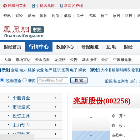
凤凰网首页
手机凤凰网
新闻客户端
资讯
财经
娱乐
体育
时尚
健康
亲子
汽车
房产
家居
科技
行情中心
财经首页
数据中心
研报频道
互 动
财经
大单
市场雷达
资金流向
龙虎榜
公告
基金净值
外汇
中国概念股
[行业]
金融
电力
机械
农业
地产
建筑
医药
电子
煤炭
[概念]
大小非解禁时间表
物联
股票/基金
新闻
股票/基金列表
热门
个股资金
兆新股份(002256)
市场速览
-
投资工具
今 开：
--
主力动向
昨 收：
-
- -
公司动态
-
市盈率：