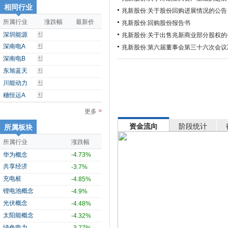
相同行业
兆新股份:关于股份回购进展情况的公告
所属行业
涨跌幅
最新价
兆新股份:回购股份报告书
深圳能源
兆新股份:关于出售兆新商业部分股权的
深南电A
兆新股份:第六届董事会第三十六次会议
深南电B
东旭蓝天
川能动力
穗恒运A
更多
资金流向
阶段统计
所属板块
所属行业
涨跌幅
华为概念
-4.73%
共享经济
-3.7%
充电桩
-4.85%
锂电池概念
-4.9%
光伏概念
-4.48%
太阳能概念
-4.32%
绿色电力