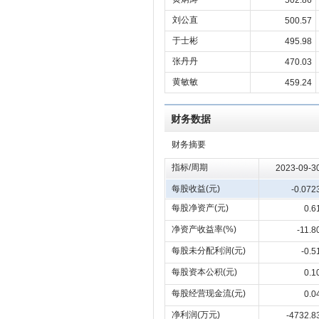
502.86
刘公直
500.57
于士彬
495.98
张丹丹
470.03
黄敏敏
459.24
财务数据
财务摘要
指标/周期
2023-09-3
每股收益(元)
-0.072
每股净资产(元)
0.6
净资产收益率(%)
-11.8
每股未分配利润(元)
-0.5
每股资本公积(元)
0.1
每股经营现金流(元)
0.0
净利润(万元)
-4732.8