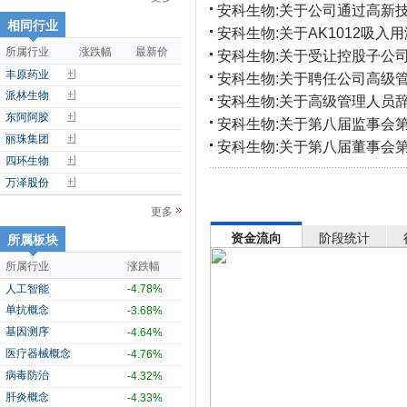
安科生物:关于公司通过高新
相同行业
安科生物:关于AK1012吸
所属行业
涨跌幅
最新价
安科生物:关于受让控股子公
丰原药业
安科生物:关于聘任公司高级
派林生物
安科生物:关于高级管理人员
东阿阿胶
安科生物:关于第八届监事会
丽珠集团
安科生物:关于第八届董事会
四环生物
万泽股份
更多
资金流向
阶段统计
所属板块
所属行业
涨跌幅
人工智能
-4.78%
单抗概念
-3.68%
基因测序
-4.64%
医疗器械概念
-4.76%
病毒防治
-4.32%
肝炎概念
-4.33%