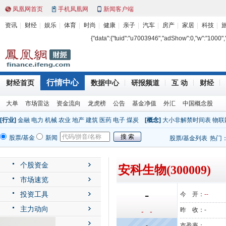
凤凰网首页
手机凤凰网
新闻客户端
资讯
财经
娱乐
体育
时尚
健康
亲子
汽车
房产
家居
科技
{"data":{"tuid":"u7003946","adShow":0,"w":"1000","h"
行情中心
财经首页
数据中心
研报频道
互 动
财经
大单
市场雷达
资金流向
龙虎榜
公告
基金净值
外汇
中国概念股
[行业]
金融
电力
机械
农业
地产
建筑
医药
电子
煤炭
[概念]
大小非解禁时间表
物联
股票/基金
新闻
股票/基金列表
热门
个股资金
安科生物(300009)
市场速览
-
投资工具
今 开：
--
主力动向
昨 收：
-
- -
公司动态
-
市盈率：