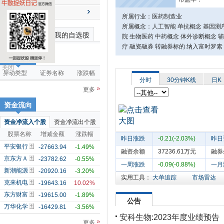
送配解禁
所属行业：医药制造业
所属概念：人工智能 单抗概念 基因测序
最近浏览个股
我的自选股
院 生物医药 中药概念 体外诊断概念 
疗 融资融券 转融券标的 纳入富时罗素
市场雷达
关闭
异动类型
证券名称
涨跌幅
分时
30分钟K线
日K
更多
资金流向
资金净流入个股
资金净流出个股
股票名称
增减金额
涨跌幅
昨日涨跌
-0.21(-2.03%)
昨日
平安银行
-27663.94
-1.49%
融资余额
37236.61万元
融券
京东方Ａ
-23782.62
-0.55%
一周涨跌
-0.09(-0.88%)
一月
新潮能源
-20920.16
-3.20%
实用工具：
大单追踪
市场雷达
克来机电
-19643.16
10.02%
东方财富
-19615.00
-1.89%
公告
万华化学
-16429.81
-3.56%
安科生物:2023年度业绩预告
更多