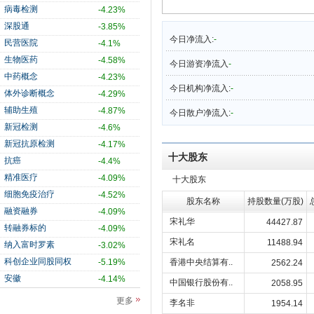
病毒检测
-4.23%
深股通
-3.85%
今日净流入:
-
民营医院
-4.1%
生物医药
-4.58%
今日游资净流入
-
中药概念
-4.23%
今日机构净流入:
-
体外诊断概念
-4.29%
辅助生殖
-4.87%
今日散户净流入:
-
新冠检测
-4.6%
新冠抗原检测
-4.17%
十大股东
抗癌
-4.4%
精准医疗
-4.09%
十大股东
细胞免疫治疗
-4.52%
股东名称
持股数量(万股)
融资融券
-4.09%
宋礼华
44427.87
转融券标的
-4.09%
宋礼名
11488.94
纳入富时罗素
-3.02%
科创企业同股同权
-5.19%
香港中央结算有..
2562.24
安徽
-4.14%
中国银行股份有..
2058.95
更多
李名非
1954.14