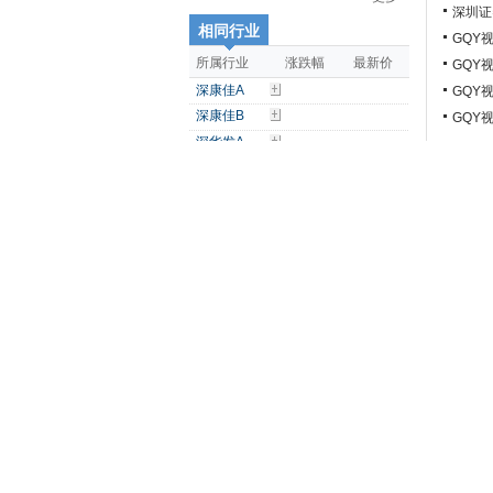
深圳证
相同行业
GQY
所属行业
涨跌幅
最新价
GQY
深康佳A
GQY
深康佳B
GQY
深华发A
深华发B
深科技
深纺织A
更多
资
所属板块
所属行业
涨跌幅
安防概念
-5.12%
人工智能
-4.78%
增强现实（AR）
-4.78%
OLED
-4.83%
机器人概念
-4.51%
MiniLED
-4.74%