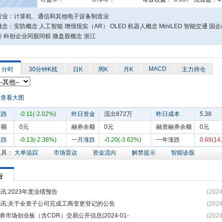
行业：计算机、通信和其他电子设备制造业
念：安防概念 人工智能 增强现实（AR） OLED 机器人概念 MiniLED 智能交通 国企
新 科创企业同股同权 微盘股概念 浙江
MACD
分时
30分钟K线
日K
周K
月K
主力持仓
涨跌
-0.11(-2.02%)
昨日资金
流出872万
昨日成本
5.38
余额
0元
融券余额
0元
融资融券余额
0元
涨跌
-0.13(-2.38%)
一月涨跌
-0.20(-3.62%)
一年涨跌
0.69(14
工具：
大单追踪
市场雷达
资金流向
解禁提示
智能诊股
告
视讯:2023年度业绩预告
(2024
视讯:关于全资子公司完成工商变更登记的公告
(2024
券市场创业板（含CDR）交易公开信息(2024-01-
(2024