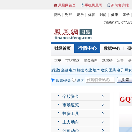
凤凰网首页
手机凤凰网
新闻客户端
资讯
财经
娱乐
体育
时尚
健康
亲子
{"data":{"tuid":"u
行情中心
财经首页
数据中心
研
大单
市场雷达
资金流向
龙虎榜
公告
基
[行业]
金融
电力
机械
农业
地产
建筑
医药
电子
煤炭
股票/基金
新闻
个股资金
GQ
市场速览
投资工具
主力动向
公司动态