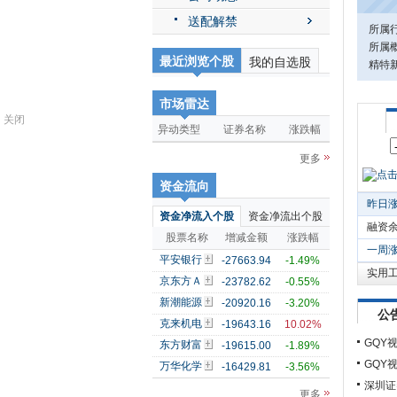
送配解禁
所属
所属概
最近浏览个股
我的自选股
精特
市场雷达
关闭
异动类型
证券名称
涨跌幅
更多
资金流向
昨日
资金净流入个股
资金净流出个股
融资
股票名称
增减金额
涨跌幅
一周
平安银行
-27663.94
-1.49%
实用
京东方Ａ
-23782.62
-0.55%
新潮能源
-20920.16
-3.20%
公
克来机电
-19643.16
10.02%
GQY
东方财富
-19615.00
-1.89%
GQY
万华化学
-16429.81
-3.56%
深圳证
更多