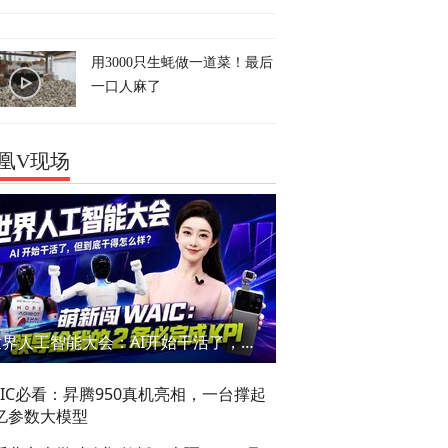
用3000只生蚝做一道菜！最后
一口人麻了
凰V现场
世界人工智能大会：AI开始干活了，但到底干的怎么样？萌新闯WAIC
AIC必看：昇腾950真机亮相，一台撑起
亿参数大模型