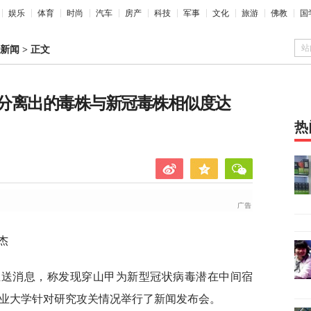
娱乐
体育
时尚
汽车
房产
科技
军事
文化
旅游
佛教
国
站
新闻
>
正文
分离出的毒株与新冠毒株相似度达
热
杰
推送消息，称发现穿山甲为新型冠状病毒潜在中间宿
农业大学针对研究攻关情况举行了新闻发布会。