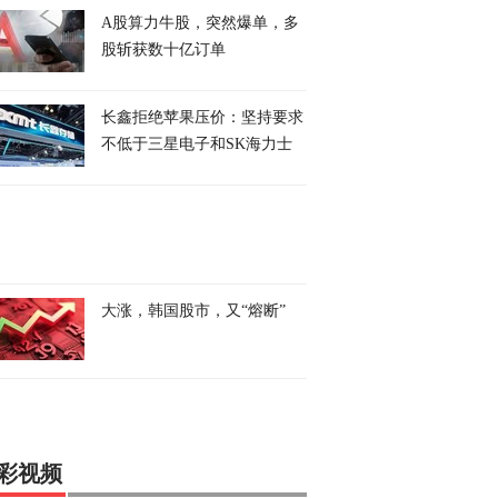
A股算力牛股，突然爆单，多
股斩获数十亿订单
长鑫拒绝苹果压价：坚持要求
不低于三星电子和SK海力士
大涨，韩国股市，又“熔断”
彩视频