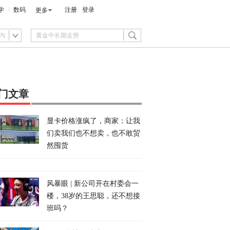
学
数码
注册
登录
更多
内
门文章
显卡价格涨疯了，商家：让我
们卖我们也不想卖，也不敢贸
然囤货
风暴眼 | 新公司开在村委会一
楼，38岁的王思聪，还不想接
班吗？