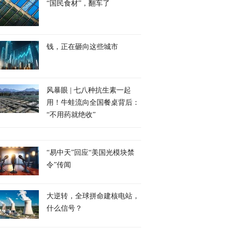
“国民食材”，翻车了
钱，正在砸向这些城市
风暴眼 | 七八种抗生素一起
用！牛蛙流向全国餐桌背后：
“不用药就绝收”
“易中天”回应“美国光模块禁
令”传闻
大逆转，全球拼命建核电站，
什么信号？