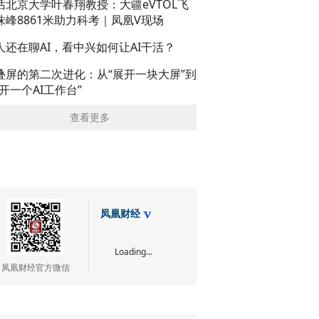
话北京大学叶春翔教授：大疆eVTOL飞
珠峰8861米助力科考｜凤凰V现场
人还在聊AI，看中兴如何让AI干活？
叠屏的第二次进化：从“展开一块大屏”到
展开一个AI工作台”
查看更多
凤凰财经
Loading...
凤凰财经官方微信