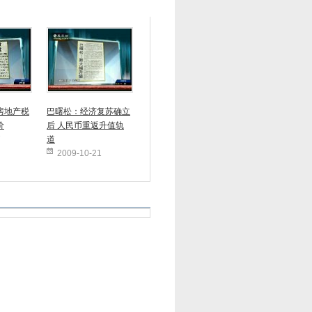
房地产税
巴曙松：经济复苏确立
价
后 人民币重返升值轨
7
道
2009-10-21