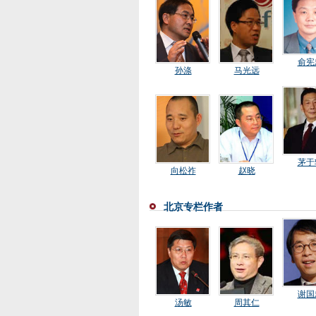
俞宪
孙涤
马光远
茅于
向松祚
赵晓
北京专栏作者
谢国
汤敏
周其仁