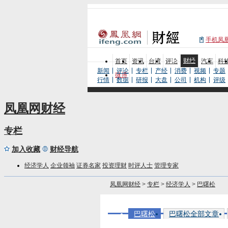
手机凤
财经
首页
资讯
台湾
评论
汽车
科
新闻
评论
专栏
产经
消费
视频
专题
微博
行情
数据
研报
大盘
公司
机构
评级
凤凰网财经
专栏
加入收藏
财经导航
经济学人
企业领袖
证券名家
投资理财
时评人士
管理专家
凤凰网财经
>
专栏
>
经济学人
>
巴曙松
巴曙松
巴曙松全部文章