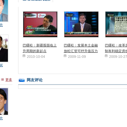
忠
巴曙松：新疆股面临上
巴曙松：发展本土金融
巴曙松：改革
升周期的新起点
放松汇管可纾升值压力
制有利稳定房
2010-10-04
2009-11-09
2009-10-2
轼
网友评论
更多
忠