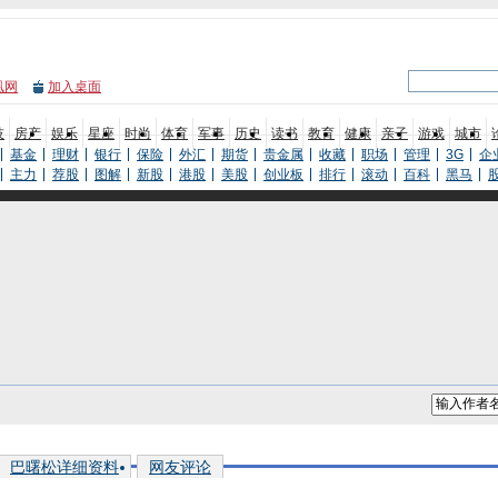
凰网
加入桌面
技
房产
娱乐
星座
时尚
体育
军事
历史
读书
教育
健康
亲子
游戏
城市
基金
理财
银行
保险
外汇
期货
贵金属
收藏
职场
管理
3G
企
主力
荐股
图解
新股
港股
美股
创业板
排行
滚动
百科
黑马
巴曙松详细资料
网友评论