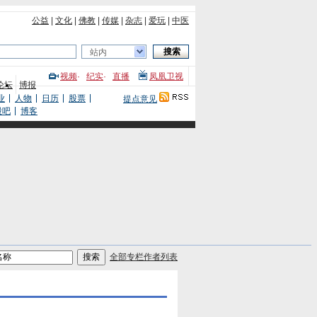
公益
|
文化
|
佛教
|
传媒
|
杂志
|
爱玩
|
中医
站内
视频
·
纪实
·
直播
凤凰卫视
论坛
博报
业
人物
日历
股票
提点意见
股吧
博客
全部专栏作者列表