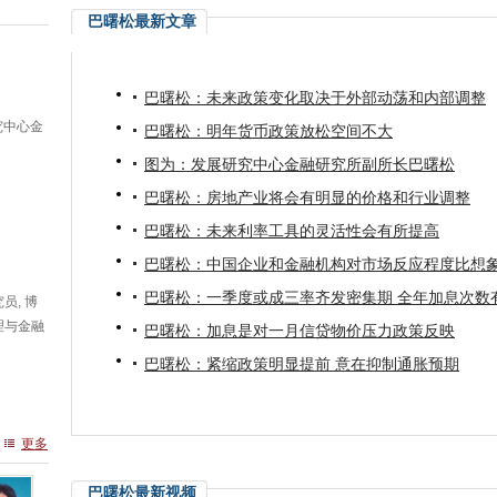
巴曙松最新文章
巴曙松：未来政策变化取决于外部动荡和内部调整
究中心金
巴曙松：明年货币政策放松空间不大
图为：发展研究中心金融研究所副所长巴曙松
巴曙松：房地产业将会有明显的价格和行业调整
巴曙松：未来利率工具的灵活性会有所提高
巴曙松：中国企业和金融机构对市场反应程度比想
巴曙松：一季度或成三率齐发密集期 全年加息次数
员, 博
理与金融
巴曙松：加息是对一月信贷物价压力政策反映
巴曙松：紧缩政策明显提前 意在抑制通胀预期
更多
巴曙松最新视频