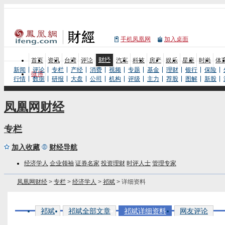
手机凤凰网
加入桌面
财经
首页
资讯
台湾
评论
汽车
科技
房产
娱乐
星座
时尚
体
新闻
评论
专栏
产经
消费
视频
专题
基金
理财
银行
保险
微博
行情
数据
研报
大盘
公司
机构
评级
主力
荐股
图解
新股
凤凰网财经
专栏
加入收藏
财经导航
经济学人
企业领袖
证券名家
投资理财
时评人士
管理专家
凤凰网财经
>
专栏
>
经济学人
>
祁斌
> 详细资料
祁斌
祁斌全部文章
祁斌详细资料
网友评论