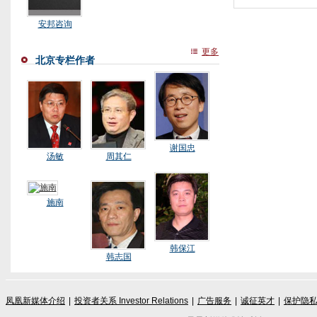
安邦咨询
更多
北京专栏作者
谢国忠
汤敏
周其仁
施南
韩保江
韩志国
凤凰新媒体介绍
|
投资者关系 Investor Relations
|
广告服务
|
诚征英才
|
保护隐