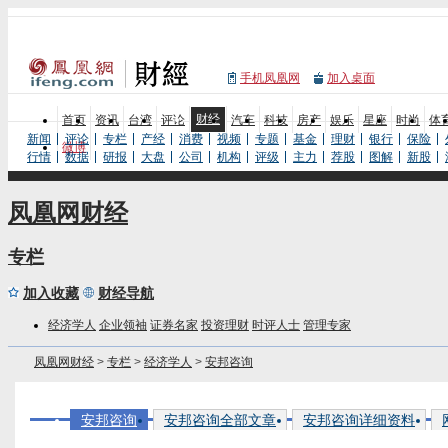
手机凤凰网
加入桌面
财经
首页
资讯
台湾
评论
汽车
科技
房产
娱乐
星座
时尚
体
新闻
评论
专栏
产经
消费
视频
专题
基金
理财
银行
保险
微博
行情
数据
研报
大盘
公司
机构
评级
主力
荐股
图解
新股
凤凰网财经
专栏
加入收藏
财经导航
经济学人
企业领袖
证券名家
投资理财
时评人士
管理专家
凤凰网财经
>
专栏
>
经济学人
>
安邦咨询
安邦咨询
安邦咨询全部文章
安邦咨询详细资料