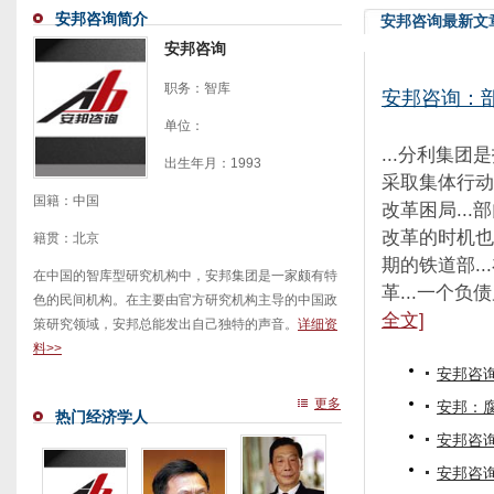
安邦咨询简介
安邦咨询最新文
安邦咨询
职务：智库
安邦咨询：
单位：
...分利集
出生年月：1993
采取集体行动
国籍：中国
改革困局...
改革的时机也
籍贯：北京
期的铁道部..
在中国的智库型研究机构中，安邦集团是一家颇有特
革...一个负
色的民间机构。在主要由官方研究机构主导的中国政
全文]
策研究领域，安邦总能发出自己独特的声音。
详细资
料>>
安邦咨
更多
安邦：
热门经济学人
安邦咨
安邦咨询