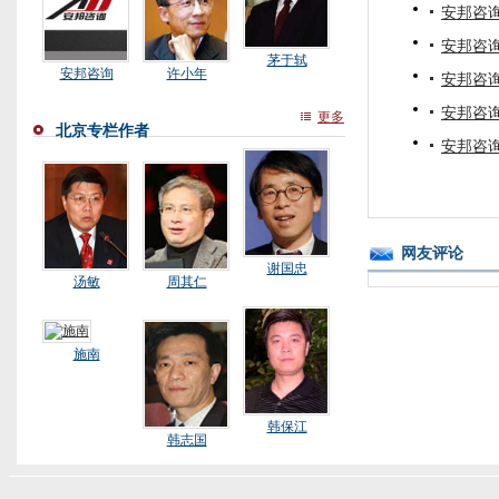
安邦咨
安邦咨
茅于轼
安邦咨询
许小年
安邦咨
安邦咨
更多
北京专栏作者
安邦咨
网友评论
谢国忠
汤敏
周其仁
施南
韩保江
韩志国