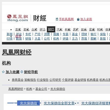
手机凤凰网
加入桌面
财经
首页
资讯
台湾
评论
汽车
科技
房产
娱乐
星座
时尚
体
新闻
评论
专栏
产经
消费
视频
专题
基金
理财
银行
保险
微博
行情
数据
研报
大盘
公司
机构
评级
主力
荐股
图解
新股
凤凰网财经
机构
加入收藏
财经导航
券商晨会
策略报告
行业报告
公司研究
个股评级
基金研报
机构看盘
机构点
凤凰网财经
>
机构
>
基金公司
>
光大保德信
光大保德信
光大保德信全部文章
光大保德信详细资