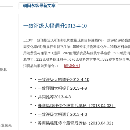
朝阳永续最新文章
一致评级大幅调升2013-4-10
...13年一致预期近3月预测机构数量现价目标涨幅(%)一致评级评级强
周变化率(%)所属行业智飞生物...556资本货物雅本化学...96原材料华菱钢
用消费品与服装*ST远洋...202耐用消费品与服装华孚色纺...589耐用
源电力...222原材料锦江股份...676原材料东方电气...582资本货物晨鸣纸
消费品与服装安徽合力.......
[阅读全文]
厦北
一致评级大幅调升2013-4-10
一致预期大幅提升2013-4-9
共同推荐2013-4-8
券商揭秘涨停个股背后奥秘（2013.04.03）
一致评级大幅调升2013-4-3
券商揭秘涨停个股背后奥秘（2013.04.02）
行业领先