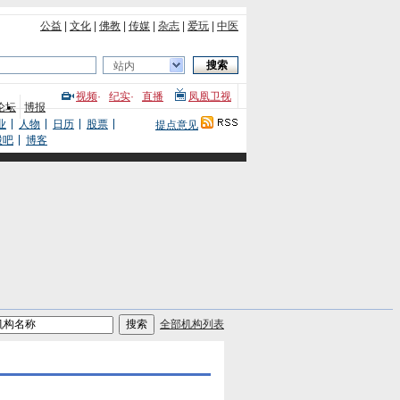
公益
|
文化
|
佛教
|
传媒
|
杂志
|
爱玩
|
中医
站内
视频
·
纪实
·
直播
凤凰卫视
论坛
博报
业
人物
日历
股票
提点意见
股吧
博客
全部机构列表