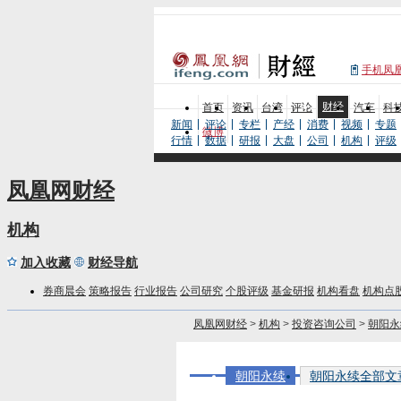
手机凤
财经
首页
资讯
台湾
评论
汽车
科
新闻
评论
专栏
产经
消费
视频
专题
微博
行情
数据
研报
大盘
公司
机构
评级
凤凰网财经
机构
加入收藏
财经导航
券商晨会
策略报告
行业报告
公司研究
个股评级
基金研报
机构看盘
机构点
凤凰网财经
>
机构
>
投资咨询公司
>
朝阳永
朝阳永续
朝阳永续全部文