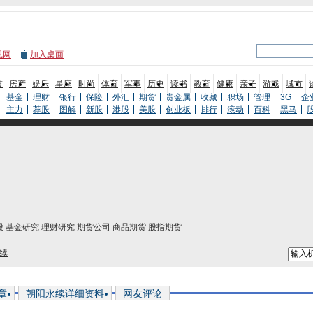
凰网
加入桌面
技
房产
娱乐
星座
时尚
体育
军事
历史
读书
教育
健康
亲子
游戏
城市
基金
理财
银行
保险
外汇
期货
贵金属
收藏
职场
管理
3G
企
主力
荐股
图解
新股
港股
美股
创业板
排行
滚动
百科
黑马
股
基金研究
理财研究
期货公司
商品期货
股指期货
续
章
朝阳永续详细资料
网友评论