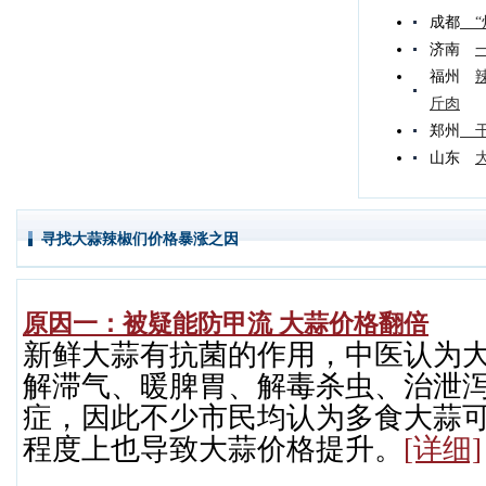
成都
“
济南
福州
斤肉
郑州
干
山东
寻找大蒜辣椒们价格暴涨之因
原因一：被疑能防甲流 大蒜价格翻倍
新鲜大蒜有抗菌的作用，中医认为
解滞气、暖脾胃、解毒杀虫、治泄
症，因此不少市民均认为多食大蒜可
程度上也导致大蒜价格提升。
[详细]