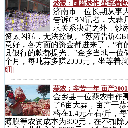
炒家：
囤蒜炒作 坐等着收
济南市一位长期从事
告诉CBN记者，大蒜
求关系决定之外，炒
资太凶猛，无法控制。”苏涛告诉C
意好，各方面的资金都进来了，“有
县银行的款都提光。”金乡当地一位
个月，每吨蒜多赚2000元，坐等着
细]
蒜农：辛苦一年 亩产200
金乡县一位蒜农申作
了6亩大蒜，亩产干蒜
格在1.4元左右/斤
薄膜等农资成本为800元，在不扣