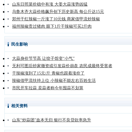
山东日照菜价稳中有涨 大姜大蒜涨势凶猛
乌鲁木齐大蒜价格飙升创下历史新高 每公斤达15元
郑州干红辣椒一斤涨了10元钱 商家借甲流炒辣椒
福州辣椒贵过猪肉 眼下1斤干辣椒可买2斤肉
民生影响
大蒜身价节节高 让饺子馆变“小气”
无利可图后炒家撤资或引发蒜价崩盘 农民成最终受害者
干辣椒涨到了15元/斤 青椒也跟着涨价了
辣椒借甲流扶持上位 小辣椒不能左右百姓生活
市民开车拉蒜 卖蒜者称今年囤蒜不划算
相关资料
山东“炒蒜团”血本无归 银行不良贷款率急升