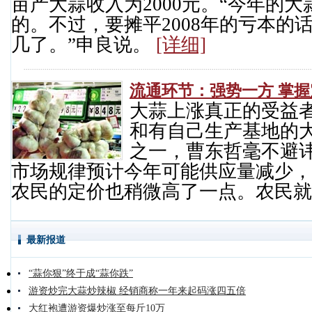
亩产大蒜收入为2000元。“今年的
的。不过，要摊平2008年的亏本的
几了。”申良说。
[详细]
流通环节：强势一方 掌
大蒜上涨真正的受益
和有自己生产基地的
之一，曹东哲毫不避
市场规律预计今年可能供应量减少，
农民的定价也稍微高了一点。农民就
最新报道
“蒜你狠”终于成“蒜你跌”
游资炒完大蒜炒辣椒 经销商称一年来起码涨四五倍
大红袍遭游资爆炒涨至每斤10万