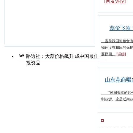
[网友评论]
蒜价飞涨
当前我国对粮食有
物还没有相应的保
要原因。
[详细]
路透社：大蒜价格飙升 成中国最佳
投资品
山东蒜商曝
“民间资本的炒作
制蒜源。这是近期蒜