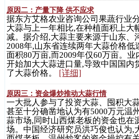
原因二：产量下降 供不应求
据东方艾格农业咨询公司果蔬行业分
大蒜与上一年相比,在种植面积上大
减。据介绍,大蒜主要来源于山东、河北
2008年,山东省连续两年大蒜价格低
面积80万亩,而2009年仅60万亩。
开始加大大蒜进口量,导致中国国内
了大蒜价格。
[详细]
原因三：资金爆炒推动大蒜行情
一大批人参与了投资大蒜、囤积大蒜
甚至十分确凿地认为有5000万元温
蒜市场,同时山西煤老板的资金也在
场。中国经济研究员洪巧俊也认为,
西煤老板、温州炒客的资金操控有关