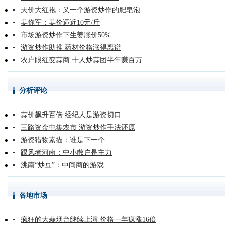
天价大红袍：又一个游资炒作的肥皂泡
姜你军：姜价逼近10元/斤
市场游资炒作下生姜涨价50%
游资炒作助推 药材价格涨得离谱
农户眼红变蒜商 十人炒蒜团半年赚百万
分析评论
蒜价飙升百倍 经纪人是游资切口
三路资金屯集农市 游资炒作手法还原
游资猎物素描：谁是下一个
跟风者河南：中小散户是主力
洮南“炒豆”：中间商的游戏
各地市场
疯狂的大蒜烟台继续上演 价格一年疯涨16倍