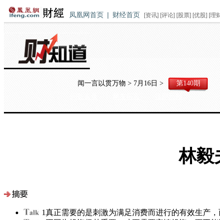
凤凰网首页
|
财经首页
[
资讯
] [
评论
] [
股票
] [
优股
] [
理
闻一言以贯万物 > 7月16日 >
第140期
问答实录
网友留言
往期回顾
林毅
1
真正需要的是刺激为满足消费而进行的有效生产，