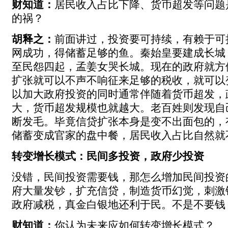
财知道：
居民收入占比下降、货币超发等问题
的祸？
胡释之：
前面讲过，投资要可持续，有赖于可
网成功，得储蓄足够的鱼。秦始皇要建成长城
至民怨四起，孟姜女哭长城。现在的政府就方
扩张就可以不声不响征来足够的税收，就可以
以加大政府投资的同时通常伴随着货币超发，
大，货币超发规模也就越大。老百姓则发现自
断发毛。毕竟信贷扩张本身是变不出面包的，
储蓄变成官家的盘中餐，居民收入占比自然就
转变增长模式：民间多投资，政府少投资
没错，民间投资需要钱，那怎么增加民间投资
府大量发钞，扩充信贷，制造货币幻觉，刺激
政府减税，真金白银地还利于民。不是不要钱
财知道：
你认为未来应如何转变增长模式？