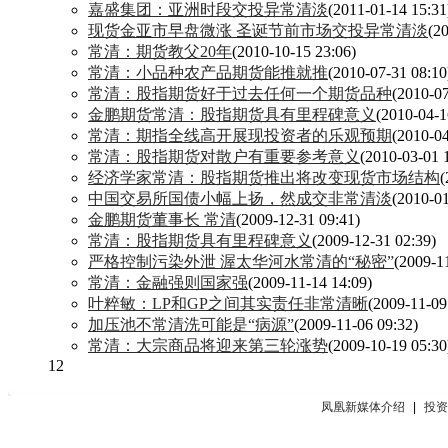
嘉盛集团：亚洲时段交投异常清淡
(2011-01-14 15:31
现货金亚市早盘微涨 圣诞节前市场交投异常清淡
(2
常清：期货教父20年
(2010-10-15 23:06)
常清：小品种农产品期货能推就推
(2010-07-31 08:10
常清：股指期货好于过去任何一个期货品种
(2010-07
金鹏期货常清：股指期货具有里程碑意义
(2010-04-1
常清：期指全线高开展现投资者的乐观预期
(2010-04
常清：股指期货对散户有重要参考意义
(2010-03-01 
经济学家常清：股指期货推出将改变现货市场结构
(
中国交易所国债小幅上扬，然成交非常清淡
(2010-01
金鹏期货董事长 常清
(2009-12-31 09:41)
常清：股指期货具有里程碑意义
(2009-12-31 02:39)
严格控制污染外泄 渥太华河水常清的“秘密”
(2009-1
常清：金融强则国家强
(2009-11-14 14:09)
叶粹敏：LP和GP之间其实责任非常清晰
(2009-11-09
加压池不常清洗可能是“病源”
(2009-11-06 09:32)
常清：大宗商品将迎来第三轮涨势
(2009-10-19 05:30
1
2
凤凰新媒体介绍
|
投资者