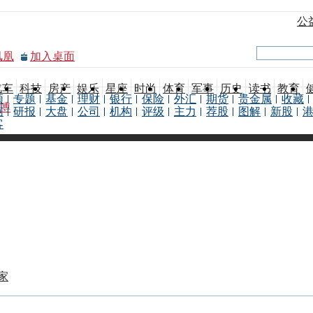
公
凤凰
加入桌面
汽车
科技
房产
娱乐
星座
时尚
体育
军事
历史
读书
教育
频
专题
基金
理财
银行
保险
外汇
期货
贵金属
收藏
博
据
研报
大盘
公司
机构
评级
主力
荐股
图解
新股
客
家