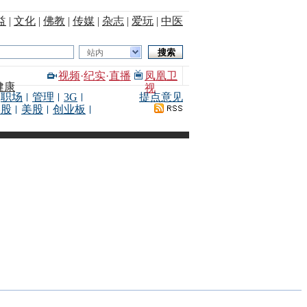
益
|
文化
|
佛教
|
传媒
|
杂志
|
爱玩
|
中医
站内
视频
·
纪实
·
直播
凤凰卫
健康
视
职场
管理
3G
提点意见
港股
美股
创业板