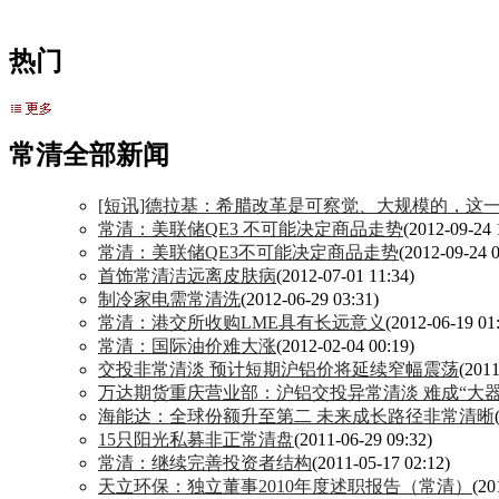
热门
常清全部新闻
[短讯]德拉基：希腊改革是可察觉、大规模的，这
常清：美联储QE3 不可能决定商品走势
(2012-09-24 
常清：美联储QE3不可能决定商品走势
(2012-09-24 0
首饰常清洁远离皮肤病
(2012-07-01 11:34)
制冷家电需常清洗
(2012-06-29 03:31)
常清：港交所收购LME具有长远意义
(2012-06-19 01
常清：国际油价难大涨
(2012-02-04 00:19)
交投非常清淡 预计短期沪铝价将延续窄幅震荡
(2011
万达期货重庆营业部：沪铝交投异常清淡 难成“大器
海能达：全球份额升至第二 未来成长路径非常清晰
15只阳光私募非正常清盘
(2011-06-29 09:32)
常清：继续完善投资者结构
(2011-05-17 02:12)
天立环保：独立董事2010年度述职报告（常清）
(20