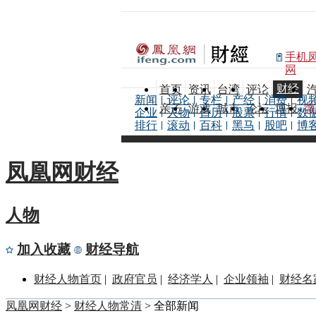
手机
网
财经
首页
资讯
台湾
评论
新闻
评论
专栏
产经
消费
视
亲子
游戏
城市
论坛
博报
微
企业
人物
日历
股票
行情
数
排行
滚动
百科
黑马
股吧
博
凤凰网财经
人物
加入收藏
财经导航
财经人物首页
|
政府官员
|
经济学人
|
企业领袖
|
财经名
凤凰网财经
>
财经人物
常清
> 全部新闻