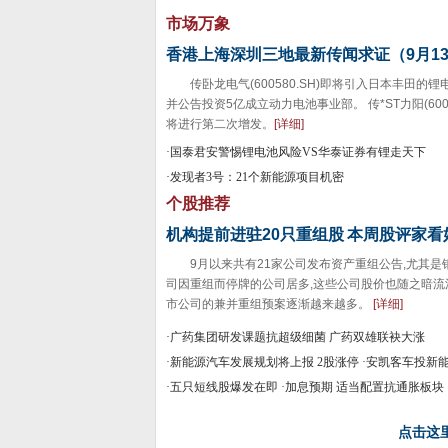
市场万象
香港上海深圳三地最新传闻求证（9月1
传卧龙电气(600580.SH)即将引入日本丰田的
并公告投资5亿成立动力电池事业部。 传*ST力阳(6008
将进行第二次增发。
[详细]
·国泰君安警惕锂电池风险VS华泰证券有锂走天下
·发现者3号：21个新能源项目机密
个股推荐
机构提前进驻20只重组股
本周股评家看
9月以来共有21家公司发布资产重组公告,尤其是
司因重组而停牌的公司居多,这些公司股价也随之暗流
市公司的兼并重组预案逐渐越来越多。
[详细]
·广药集团研发课题抗超级细菌 广药双雄联袂大涨
·新能源汽车发展规划将上报 2股涨停
·安凯客车投新
·五只短线股爆发在即
·加息预期 适当配置抗通胀板块
点击这