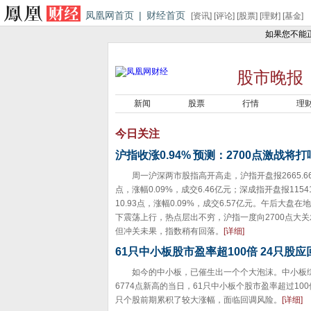
凤凰网首页
|
财经首页
[
资讯
] [
评论
] [
股票
] [
理财
] [
基金
]
如果您不能
股市晚报
新闻
股票
行情
理
今日关注
沪指收涨0.94%
预测：2700点激战将打
周一沪深两市股指高开高走，沪指开盘报2665.66
点，涨幅0.09%，成交6.46亿元；深成指开盘报1154
10.93点，涨幅0.09%，成交6.57亿元。午后大盘
下震荡上行，热点层出不穷，沪指一度向2700点大
但冲关未果，指数稍有回落。
[详细]
61只中小板股市盈率超100倍 24只股应
如今的中小板，已催生出一个个大泡沫。中小板
6774点新高的当日，61只中小板个股市盈率超过100
只个股前期累积了较大涨幅，面临回调风险。
[详细]