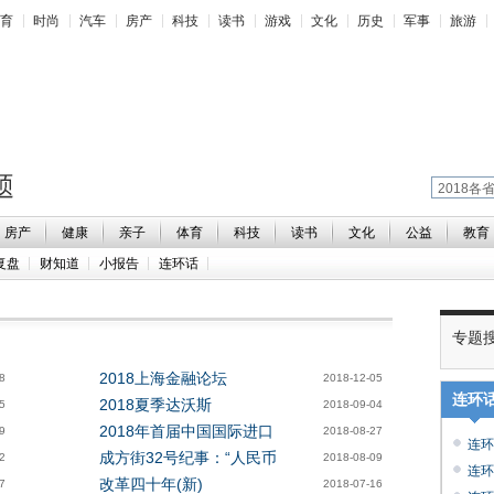
育
时尚
汽车
房产
科技
读书
游戏
文化
历史
军事
旅游
房产
健康
亲子
体育
科技
读书
文化
公益
教育
复盘
财知道
小报告
连环话
专题
2018上海金融论坛
8
2018-12-05
连环
2018夏季达沃斯
5
2018-09-04
2018年首届中国国际进口
9
2018-08-27
连环
成方街32号纪事：“人民币
2
2018-08-09
连环
改革四十年(新)
7
2018-07-16