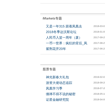
iMarkets专题
又是一年315 跟着凤凰去
2018-03-0
2018冬季达沃斯论坛
2018-01-0
人民币入篮一周年（废）
2017-09-2
一币一世界：疯狂的背后_凤
2017-08-2
紫荆花开20年
2017-06-2
股票专题
神光新春大礼包
2019-02-0
游资大佬动态追踪
2018-09-2
凤凰学习季
2018-07-2
缠禅不得不说的秘密
2018-05-1
证星金融研究院
2018-04-0