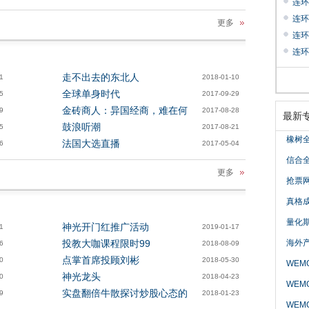
连环
连环
更多
连环
连环
走不出去的东北人
1
2018-01-10
全球单身时代
5
2017-09-29
金砖商人：异国经商，难在何
9
2017-08-28
最新
鼓浪听潮
5
2017-08-21
橡树
法国大选直播
6
2017-05-04
信合
更多
抢票
真格
量化
神光开门红推广活动
1
2019-01-17
投教大咖课程限时99
海外
6
2018-08-09
点掌首席投顾刘彬
0
2018-05-30
WEM
神光龙头
0
2018-04-23
WE
实盘翻倍牛散探讨炒股心态的
9
2018-01-23
WE