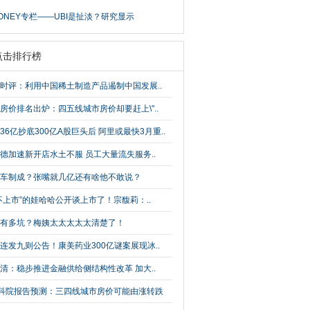
ONEY专栏——UBI是扯淡？研究显示
点击排行榜
时评：利用中国稀土制造产品遏制中国发展..
房价排名出炉：四五线城市房价却要赶上\"..
36亿抄底300亿A股巨头后 阿里或最快3月重..
德加速新开店水土不服 员工大量流失服务..
车制成？张嘴就几亿还有啥他不敢说？
不上市”的娃哈哈公开谈上市了！宗馥莉：..
有多坑？梅姨太太太太太清楚了！
连发九则公告！康美药业300亿谜案展现冰..
清：稳步推进金融供给侧结构性改革 加大..
科院报告预测：三四线城市房价可能由涨转跌