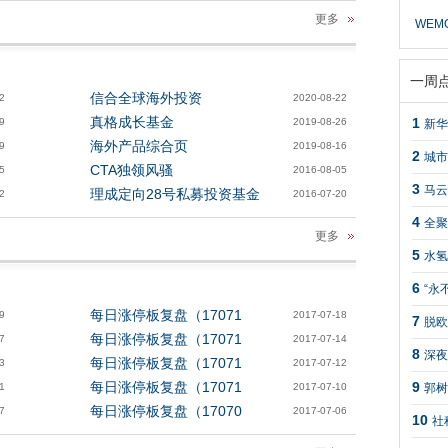
更多
WEM
一周
信合全球海外投资
2
2020-08-22
真格成长基金
1
9
2019-08-26
新华
海外产品综合页
9
2019-08-16
2
城市
CTA独领风骚
5
2016-08-05
3
马云
理成定向28号私募投资基金
2
2016-07-20
4
全聚
更多
5
水氢
6
“永
每日涨停板复盘（17071
9
2017-07-18
7
脱欧
每日涨停板复盘（17071
7
2017-07-14
8
深夜
每日涨停板复盘（17071
3
2017-07-12
每日涨停板复盘（17071
9
1
2017-07-10
郭树
每日涨停板复盘（17070
7
2017-07-06
10
社