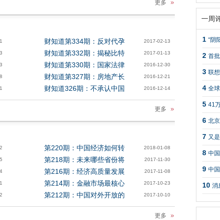
更多
一周
1
“阴
财知道第334期：反对代孕
1
2017-02-13
财知道第332期：揭秘比特
3
2017-01-13
2
首批
财知道第330期：国家法律
3
2016-12-30
3
联想
财知道第327期：房地产长
8
2016-12-21
4
财知道326期：不承认中国
全球
1
2016-12-14
5
41
更多
6
北京
7
又是
第220期：中国经济如何转
2
2018-01-08
8
中国
第218期：未来哪些省份将
5
2017-11-30
9
中国
第216期：经济高质量发展
4
2017-11-08
第214期：金融市场最核心
1
2017-10-23
10
消
第212期：中国对外开放的
2
2017-10-10
更多