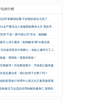
评论排行榜
阳合同”刷爆朋友圈 不炒股的崔永元犯了..
31名严重失信人将被限制乘坐火车 贾跃亭..
澄清“不是一家中国公司”言论：被曲解 ..
股市上演大屠杀！机构解读“揪”出幕后真..
万天价饭局背后中国稀土：创始人辍学打工 1..
鼠族：我很急！我真的很急！
百股破净！历史数据显示，市场底已越来越..
住房总量估算：我们的房子过剩了吗？
福利彩票发行管理中心原主任王素英接受调..
息称南京万达茂总经理徐毓坠楼身亡 原因尚..