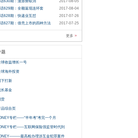
话630期：漫游费取消
2017-08-05
话629期：全额返现连环套
2017-08-04
话628期：快递业互怼
2017-07-26
话627期：借壳上市的四种方法
2017-07-25
更多
专题
全球收益增长一号
全球海外投资
网下打新
成长基金
期货
产品综合页
ONEY专栏——“半年考”考完一个月
MONEY专栏——互联网保险强监管时代到
MONEY———最高检办理涉互金犯罪案件