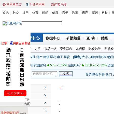
凤凰网首页
手机凤凰网
新闻客户端
资讯
财经
娱乐
体育
时尚
健康
亲子
汽车
房产
家居
科技
站内
行情中心
财经首页
数据中心
研报频道
互 动
财经
[亚太]
上证指数
2319.12 (1.00%)
深证成指
9466.14 1.78%
环球股指
股票排行
大单
市场雷达
资金流向
龙虎榜
融资融券
图解资
[亚太]
日经
8841.22 -0.09%
澳大利亚
4348.48 0.45%
新西
[行业]
金融
电力
机械
农业
地产
建筑
医药
电子
煤炭
[概念]
大小非解禁时间表
物联
[美洲]
道琼斯
12660.50 -0.58%
纳斯达克
2816.55 0.40%
标
全球指数
[欧洲]
英国富时
573- -1.07%
法国CAC
3318.76 -1.32%
德国
[其他]
纽约原油
99.70 0.00%
纽约黄金
1738.40 0.00%
人民
股票/基金
新闻
股票/基金列表
热门
[亚太]
上证指数
2319.12 (1.00%)
深证成指
9466.14 1.78%
[亚太]
日经
8841.22 -0.09%
澳大利亚
4348.48 0.45%
新西
-
-
-
-
个股行情
[美洲]
道琼斯
12660.50 -0.58%
纳斯达克
2816.55 0.40%
标
市场速览
[欧洲]
英国富时
573- -1.07%
法国CAC
3318.76 -1.32%
德国
-
投资工具
关闭
[其他]
纽约原油
99.70 0.00%
纽约黄金
1738.40 0.00%
人民
-
-
主力动向
-