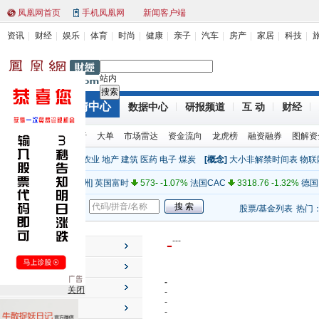
凤凰网首页
手机凤凰网
新闻客户端
资讯
财经
娱乐
体育
时尚
健康
亲子
汽车
房产
家居
科技
站内
行情中心
财经首页
数据中心
研报频道
互 动
财经
[亚太]
上证指数
2319.12 (1.00%)
深证成指
9466.14 1.78%
环球股指
股票排行
大单
市场雷达
资金流向
龙虎榜
融资融券
图解资
[亚太]
日经
8841.22 -0.09%
澳大利亚
4348.48 0.45%
新西
[行业]
金融
电力
机械
农业
地产
建筑
医药
电子
煤炭
[概念]
大小非解禁时间表
物联
[美洲]
道琼斯
12660.50 -0.58%
纳斯达克
2816.55 0.40%
标
全球指数
[欧洲]
英国富时
573- -1.07%
法国CAC
3318.76 -1.32%
德国
[其他]
纽约原油
99.70 0.00%
纽约黄金
1738.40 0.00%
人民
股票/基金
新闻
股票/基金列表
热门
[亚太]
上证指数
2319.12 (1.00%)
深证成指
9466.14 1.78%
[亚太]
日经
8841.22 -0.09%
澳大利亚
4348.48 0.45%
新西
-
-
-
-
个股行情
[美洲]
道琼斯
12660.50 -0.58%
纳斯达克
2816.55 0.40%
标
市场速览
[欧洲]
英国富时
573- -1.07%
法国CAC
3318.76 -1.32%
德国
-
投资工具
关闭
[其他]
纽约原油
99.70 0.00%
纽约黄金
1738.40 0.00%
人民
-
-
主力动向
-