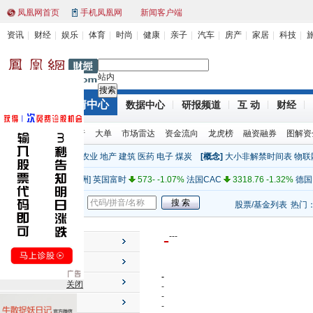
凤凰网首页
手机凤凰网
新闻客户端
资讯
财经
娱乐
体育
时尚
健康
亲子
汽车
房产
家居
科技
站内
行情中心
财经首页
数据中心
研报频道
互 动
财经
[亚太]
上证指数
2319.12 (1.00%)
深证成指
9466.14 1.78%
环球股指
股票排行
大单
市场雷达
资金流向
龙虎榜
融资融券
图解资
[亚太]
日经
8841.22 -0.09%
澳大利亚
4348.48 0.45%
新西
[行业]
金融
电力
机械
农业
地产
建筑
医药
电子
煤炭
[概念]
大小非解禁时间表
物联
[美洲]
道琼斯
12660.50 -0.58%
纳斯达克
2816.55 0.40%
标
全球指数
[欧洲]
英国富时
573- -1.07%
法国CAC
3318.76 -1.32%
德国
[其他]
纽约原油
99.70 0.00%
纽约黄金
1738.40 0.00%
人民
股票/基金
新闻
股票/基金列表
热门
[亚太]
上证指数
2319.12 (1.00%)
深证成指
9466.14 1.78%
[亚太]
日经
8841.22 -0.09%
澳大利亚
4348.48 0.45%
新西
-
-
-
-
个股行情
[美洲]
道琼斯
12660.50 -0.58%
纳斯达克
2816.55 0.40%
标
市场速览
[欧洲]
英国富时
573- -1.07%
法国CAC
3318.76 -1.32%
德国
-
投资工具
关闭
[其他]
纽约原油
99.70 0.00%
纽约黄金
1738.40 0.00%
人民
-
-
主力动向
-