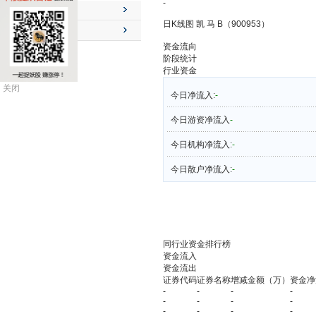
-
公司动态
日K线图 凯 马 B（900953）
送配解禁
资金流向
阶段统计
行业资金
关闭
今日净流入:
-
今日游资净流入
-
今日机构净流入:
-
今日散户净流入:
-
同行业资金排行榜
资金流入
资金流出
证券代码
证券名称
增减金额（万）
资金净
-
-
-
-
-
-
-
-
-
-
-
-