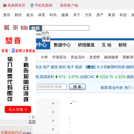
凤凰网首页
手机凤凰网
新闻客户端
资讯
财经
娱乐
体育
时尚
健康
亲子
汽车
房产
家居
科技
站内
行情中心
财经首页
数据中心
研报频道
互 动
财经
[亚太]
上证指数
2319.12 (1.00%)
深证成指
9466.14 1.78%
环球股指
股票排行
大单
市场雷达
资金流向
龙虎榜
融资融券
图解资
[亚太]
日经
8841.22 -0.09%
澳大利亚
4348.48 0.45%
新西
[行业]
金融
电力
机械
农业
地产
建筑
医药
电子
煤炭
[概念]
大小非解禁时间表
物联
[美洲]
道琼斯
12660.50 -0.58%
纳斯达克
2816.55 0.40%
标
全球指数
[欧洲]
英国富时
573- -1.07%
法国CAC
3318.76 -1.32%
德国
[其他]
纽约原油
99.70 0.00%
纽约黄金
1738.40 0.00%
人民
股票/基金
新闻
股票/基金列表
热门
[亚太]
上证指数
2319.12 (1.00%)
深证成指
9466.14 1.78%
[亚太]
日经
8841.22 -0.09%
澳大利亚
4348.48 0.45%
新西
-
-
-
-
个股行情
[美洲]
道琼斯
12660.50 -0.58%
纳斯达克
2816.55 0.40%
标
市场速览
[欧洲]
英国富时
573- -1.07%
法国CAC
3318.76 -1.32%
德国
-
投资工具
关闭
[其他]
纽约原油
99.70 0.00%
纽约黄金
1738.40 0.00%
人民
-
-
主力动向
-