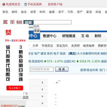
凤凰网首页
手机凤凰网
新闻客户端
资讯
财经
娱乐
体育
时尚
健康
亲子
汽车
房产
家居
科技
站内
行情中心
财经首页
数据中心
研报频道
互 动
财经
[亚太]
上证指数
2319.12 (1.00%)
深证成指
9466.14 1.78%
环球股指
股票排行
大单
市场雷达
资金流向
龙虎榜
融资融券
图解资
[亚太]
日经
8841.22 -0.09%
澳大利亚
4348.48 0.45%
新西
[行业]
金融
电力
机械
农业
地产
建筑
医药
电子
煤炭
[概念]
大小非解禁时间表
物联
[美洲]
道琼斯
12660.50 -0.58%
纳斯达克
2816.55 0.40%
标
全球指数
[欧洲]
英国富时
573- -1.07%
法国CAC
3318.76 -1.32%
德国
[其他]
纽约原油
99.70 0.00%
纽约黄金
1738.40 0.00%
人民
股票/基金
新闻
股票/基金列表
热门
[亚太]
上证指数
2319.12 (1.00%)
深证成指
9466.14 1.78%
[亚太]
日经
8841.22 -0.09%
澳大利亚
4348.48 0.45%
新西
-
-
-
-
个股行情
[美洲]
道琼斯
12660.50 -0.58%
纳斯达克
2816.55 0.40%
标
市场速览
[欧洲]
英国富时
573- -1.07%
法国CAC
3318.76 -1.32%
德国
-
投资工具
关闭
[其他]
纽约原油
99.70 0.00%
纽约黄金
1738.40 0.00%
人民
-
-
主力动向
-