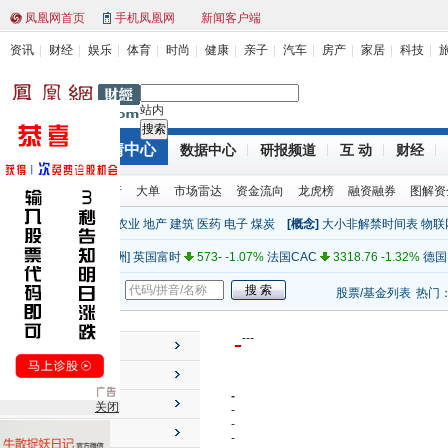
凤凰网首页
手机凤凰网
新闻客户端
资讯
财经
娱乐
体育
时尚
健康
亲子
汽车
房产
家居
科技
站内
行情中心
财经首页
数据中心
研报频道
互 动
财经
[亚太]
上证指数
2319.12 (1.00%)
深证成指
9466.14 1.78%
环球股指
股票排行
大单
市场雷达
资金流向
龙虎榜
融资融券
图解资
[亚太]
日经
8841.22 -0.09%
澳大利亚
4348.48 0.45%
新西
[行业]
金融
电力
机械
农业
地产
建筑
医药
电子
煤炭
[概念]
大小非解禁时间表
物联
[美洲]
道琼斯
12660.50 -0.58%
纳斯达克
2816.55 0.40%
标
全球指数
[欧洲]
英国富时
573- -1.07%
法国CAC
3318.76 -1.32%
德国
[其他]
纽约原油
99.70 0.00%
纽约黄金
1738.40 0.00%
人民
股票/基金
新闻
股票/基金列表
热门
[亚太]
上证指数
2319.12 (1.00%)
深证成指
9466.14 1.78%
[亚太]
日经
8841.22 -0.09%
澳大利亚
4348.48 0.45%
新西
-
-
-
-
个股行情
[美洲]
道琼斯
12660.50 -0.58%
纳斯达克
2816.55 0.40%
标
市场速览
[欧洲]
英国富时
573- -1.07%
法国CAC
3318.76 -1.32%
德国
-
投资工具
关闭
[其他]
纽约原油
99.70 0.00%
纽约黄金
1738.40 0.00%
人民
-
-
主力动向
-