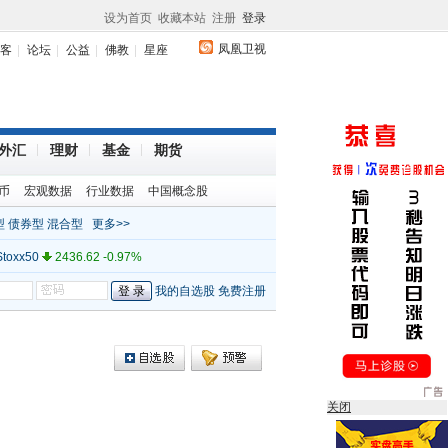
设为首页
收藏本站
注册
登录
凤凰卫视
客
论坛
公益
佛教
星座
外汇
理财
基金
期货
%
韩国
1964.83 0.39%
币
宏观数据
行业数据
中国概念股
加坡
2916.26 0.75%
型
债券型
混合型
更多>>
%
巴西
62904.20 -0.08%
toxx50
2436.62 -0.97%
指数
3782.30 1.37%
我的自选股
免费注册
%
韩国
1964.83 0.39%
加坡
2916.26 0.75%
%
巴西
62904.20 -0.08%
toxx50
2436.62 -0.97%
指数
3782.30 1.37%
关闭