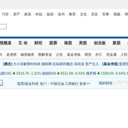
汽车
房产
家居
科技
旅游
读书
教育
文化
历史
军事
视频
博
报频道
互 动
财经
股票
港股
美股
创业板
新股
%)
深证成指
9466.14 1.78%
恒生指数
19664.10 -1.06%
台北
7233.69 0.17
向
龙虎榜
融资融券
图解资金
公告
基金净值
期货
外汇
贵金属
人民
大利亚
4348.48 0.45%
新西兰
3294.64 0.40%
印度孟买
17234.00 0.92%
新
[概念]
大小非解禁时间表
物联网
抗辐射药概念
高转送
资产注入
[基金净值]
股票
%
纳斯达克
2816.55 0.40%
标普500
1316.33 -0.16%
加拿大
12466.50 0.02
国CAC
3318.76 -1.32%
德国DAX
6511.98 -0.43%
俄罗斯
1508.04 -0.44%
S
纽约黄金
1738.40 0.00%
人民币/美元
6.33 0.00%
美元指数
78.83 0.00%
基金
我的财富：
股票/基金列表
热门：
中国石油
工商银行
更多>>
%)
深证成指
9466.14 1.78%
恒生指数
19664.10 -1.06%
台北
7233.69 0.17
大利亚
4348.48 0.45%
新西兰
3294.64 0.40%
印度孟买
17234.00 0.92%
新
%
纳斯达克
2816.55 0.40%
标普500
1316.33 -0.16%
加拿大
12466.50 0.02
国CAC
3318.76 -1.32%
德国DAX
6511.98 -0.43%
俄罗斯
1508.04 -0.44%
S
纽约黄金
1738.40 0.00%
人民币/美元
6.33 0.00%
美元指数
78.83 0.00%
基金