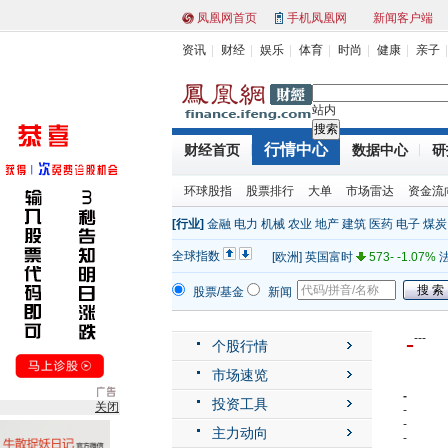
凤凰网首页
手机凤凰网
新闻客户端
资讯
财经
娱乐
体育
时尚
健康
亲子
站内
行情中心
财经首页
数据中心
研
[亚太]
上证指数
2319.12 (1.00
环球股指
股票排行
大单
市场雷达
资金流
[亚太]
日经
8841.22 -0.09%
澳
[行业]
金融
电力
机械
农业
地产
建筑
医药
电子
煤炭
[美洲]
道琼斯
12660.50 -0.58
全球指数
[欧洲]
英国富时
573- -1.07%
法
[其他]
纽约原油
99.70 0.00%
股票/基金
新闻
[亚太]
上证指数
2319.12 (1.00
[亚太]
日经
8841.22 -0.09%
澳
-
-
-
-
个股行情
[美洲]
道琼斯
12660.50 -0.58
市场速览
[欧洲]
英国富时
573- -1.07%
法
-
投资工具
关闭
[其他]
纽约原油
99.70 0.00%
-
-
主力动向
-