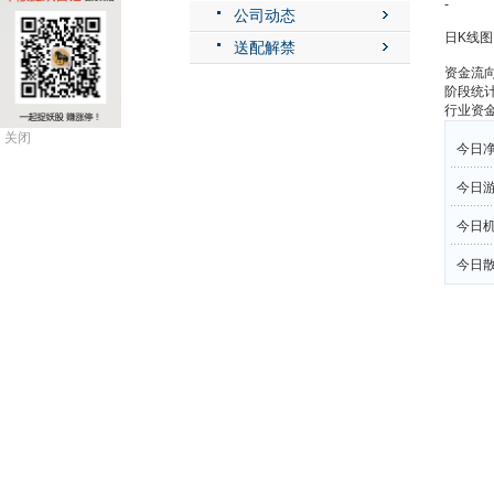
-
公司动态
日K线图
送配解禁
资金流
阶段统
行业资
关闭
今日净
今日
今日机
今日散