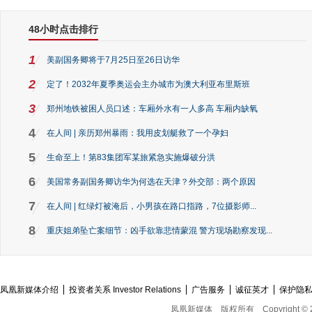
48小时点击排行
1
美副国务卿将于7月25日至26日访华
2
定了！2032年夏季奥运会主办城市为澳大利亚布里斯班
3
郑州地铁被困人员口述：车厢外水有一人多高 车厢内缺氧
4
在人间 | 亲历郑州暴雨：我用皮划艇救了一个孕妇
5
生命至上！第83集团军某旅紧急实施爆破分洪
6
美国常务副国务卿访华为何选在天津？外交部：两个原因
7
在人间 | 红绿灯被淹后，小男孩在路口指路，7位摄影师...
8
重庆姐弟坠亡案细节：凶手欲靠悲情蒙混 警方现场勘察发现...
凤凰新媒体介绍
投资者关系 Investor Relations
广告服务
诚征英才
保护隐
凤凰新媒体
版权所有
Copyright © 