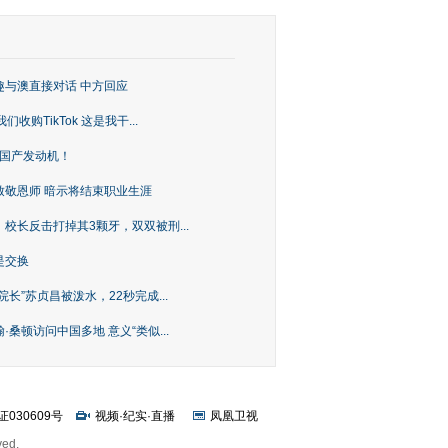
趣与澳直接对话 中方回应
购TikTok 这是我干...
上国产发动机！
致敬恩师 暗示将结束职业生涯
校长反击打掉其3颗牙，双双被刑...
是交换
长”苏贞昌被泼水，22秒完成...
桑顿访问中国多地 意义“类似...
证030609号
视频
·
纪实
·
直播
凤凰卫视
ved.