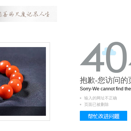
抱歉-您访问的
Sorry-We cannot find t
输入的网址不正确
页面已被删除
这个3.2米的长卷，还原了600岁的紫禁城