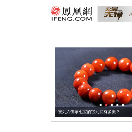
把它加到了牛轧糖里
被列入佛家七宝的它到底有多美？