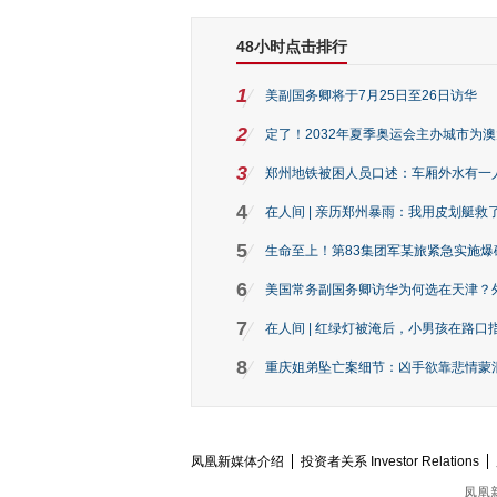
48小时点击排行
1
美副国务卿将于7月25日至26日访华
2
定了！2032年夏季奥运会主办城市为
3
郑州地铁被困人员口述：车厢外水有一
4
在人间 | 亲历郑州暴雨：我用皮划艇救
5
生命至上！第83集团军某旅紧急实施爆
6
美国常务副国务卿访华为何选在天津？
7
在人间 | 红绿灯被淹后，小男孩在路口指
8
重庆姐弟坠亡案细节：凶手欲靠悲情蒙混 
凤凰新媒体介绍
投资者关系 Investor Relations
凤凰