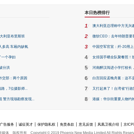
本日热榜排行
1
澳大利亚总理称中方无兴
2
澳大利亚布里斯班
微软CEO：去年特朗普要我们收
3
人多高 车厢内缺氧
中国空军官宣：歼-20用
4
了一个孕妇
女排国手晒全队聚餐照！
5
破分洪
河南醉汉闯进小学打校长，
6
外交部：两个原因
白宫回应孟晚舟案：这不
7
路，7位摄影师...
又打起来了！台湾省“行政院
8
警方现场勘察发现...
港媒：华尔街重要人物约翰·
广告服务
诚征英才
保护隐私权
免责条款
意见反馈
凤凰卫视介绍
京ICP
新媒体
版权所有
Copyright © 2019 Phoenix New Media Limited All Rights Reser