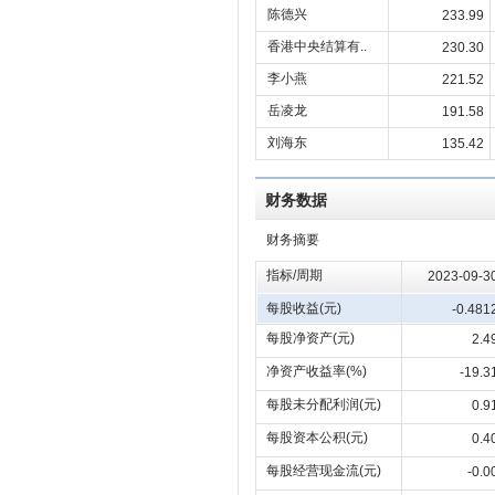
陈德兴
233.99
香港中央结算有..
230.30
李小燕
221.52
岳凌龙
191.58
刘海东
135.42
财务数据
财务摘要
指标/周期
2023-09-3
每股收益(元)
-0.481
每股净资产(元)
2.4
净资产收益率(%)
-19.3
每股未分配利润(元)
0.9
每股资本公积(元)
0.4
每股经营现金流(元)
-0.0