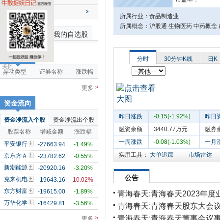
送配解禁
所属行业：食品制造业
所属概念：沪股通 生物医药 中药概念 
最近浏览个股
我的自选股
市场雷达
分时
30分钟K线
日K
关闭
异动类型
证券名称
涨跌幅
更多
资金流向
昨日涨跌
-0.15(-1.92%)
昨日
资金净流入个股
资金净流出个股
融资余额
3440.77万元
融券
股票名称
增减金额
涨跌幅
一周涨跌
-0.08(-1.03%)
一月
平安银行
-27663.94
-1.49%
实用工具：
大单追踪
市场雷达
京东方Ａ
-23782.62
-0.55%
新潮能源
-20920.16
-3.20%
公告
克来机电
-19643.16
10.02%
东方财富
-19615.00
-1.89%
青海春天:青海春天2023年
万华化学
-16429.81
-3.56%
青海春天:青海春天股东大会议
青海春天:青海春天董事会议事
更多