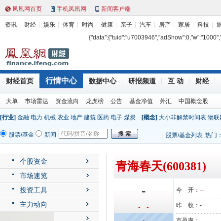
凤凰网首页
手机凤凰网
新闻客户端
资讯
财经
娱乐
体育
时尚
健康
亲子
汽车
房产
家居
科技
{"data":{"tuid":"u7003946","adShow":0,"w":"1000","h"
行情中心
财经首页
数据中心
研报频道
互 动
财经
大单
市场雷达
资金流向
龙虎榜
公告
基金净值
外汇
中国概念股
[行业]
金融
电力
机械
农业
地产
建筑
医药
电子
煤炭
[概念]
大小非解禁时间表
物联
股票/基金
新闻
股票/基金列表
热门
个股资金
青海春天(600381)
市场速览
-
投资工具
今 开：
--
主力动向
昨 收：
-
- -
公司动态
-
市盈率：