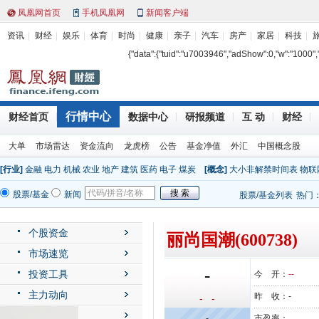
凤凰网首页
手机凤凰网
新闻客户端
资讯
财经
娱乐
体育
时尚
健康
亲子
汽车
房产
家居
科技
{"data":{"tuid":"u7003946","adShow":0,"w":"1000","h"
行情中心
财经首页
数据中心
研报频道
互 动
财经
大单
市场雷达
资金流向
龙虎榜
公告
基金净值
外汇
中国概念股
[行业]
金融
电力
机械
农业
地产
建筑
医药
电子
煤炭
[概念]
大小非解禁时间表
物联
股票/基金
新闻
股票/基金列表
热门
个股资金
丽尚国潮(600738)
市场速览
-
投资工具
今 开：
--
主力动向
昨 收：
-
- -
公司动态
-
市盈率：