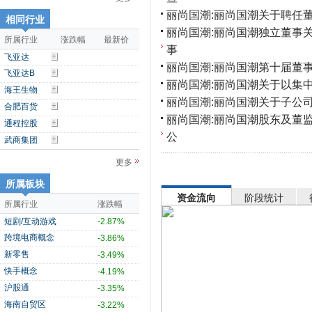
丽尚国潮:丽尚国潮关于聘任
相同行业
丽尚国潮:丽尚国潮独立董事
所属行业
涨跌幅
最新价
事
飞亚达
丽尚国潮:丽尚国潮第十届董
飞亚达B
丽尚国潮:丽尚国潮关于以集
海王生物
丽尚国潮:丽尚国潮关于子公
合肥百货
丽尚国潮:丽尚国潮股东及董
通程控股
公
武商集团
更多
所属板块
资金流向
阶段统计
所属行业
涨跌幅
短剧/互动游戏
-2.87%
跨境电商概念
-3.86%
新零售
-3.49%
快手概念
-4.19%
沪股通
-3.35%
海南自贸区
-3.22%