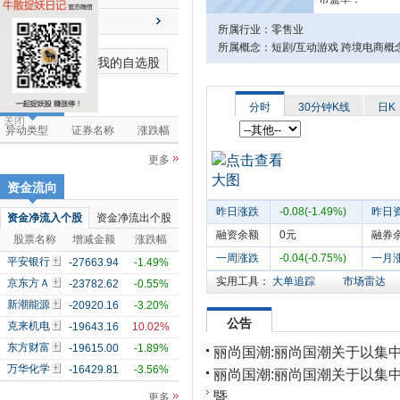
送配解禁
所属行业：零售业
所属概念：短剧/互动游戏 跨境电商概念
最近浏览个股
我的自选股
市场雷达
分时
30分钟K线
日K
关闭
异动类型
证券名称
涨跌幅
更多
资金流向
昨日涨跌
-0.08(-1.49%)
昨日
资金净流入个股
资金净流出个股
融资余额
0元
融券
股票名称
增减金额
涨跌幅
一周涨跌
-0.04(-0.75%)
一月
平安银行
-27663.94
-1.49%
实用工具：
大单追踪
市场雷达
京东方Ａ
-23782.62
-0.55%
新潮能源
-20920.16
-3.20%
公告
克来机电
-19643.16
10.02%
东方财富
-19615.00
-1.89%
丽尚国潮:丽尚国潮关于以集
万华化学
-16429.81
-3.56%
丽尚国潮:丽尚国潮关于以集
暨
更多