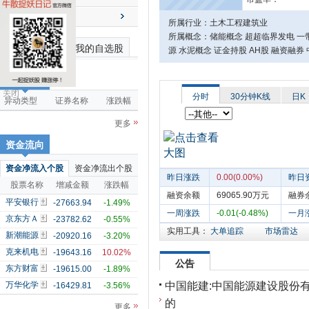
送配解禁
所属行业：土木工程建筑业
所属概念：储能概念 超超临界发电 一带
最近浏览个股
我的自选股
源 水泥概念 证金持股 AH股 融资融券
市场雷达
关闭
分时
30分钟K线
日K
异动类型
证券名称
涨跌幅
更多
资金流向
资金净流入个股
资金净流出个股
昨日涨跌
0.00(0.00%)
昨日
股票名称
增减金额
涨跌幅
融资余额
69065.90万元
融券
平安银行
-27663.94
-1.49%
一周涨跌
-0.01(-0.48%)
一月
京东方Ａ
-23782.62
-0.55%
实用工具：
大单追踪
市场雷达
新潮能源
-20920.16
-3.20%
克来机电
-19643.16
10.02%
公告
东方财富
-19615.00
-1.89%
中国能建:中国能源建设股份
万华化学
-16429.81
-3.56%
的
更多