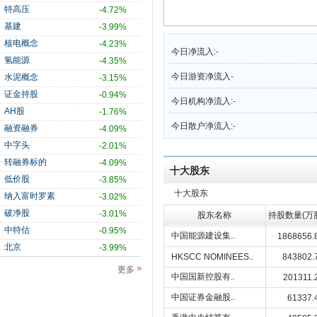
特高压
-4.72%
基建
-3.99%
核电概念
-4.23%
今日净流入:
-
氢能源
-4.35%
今日游资净流入
-
水泥概念
-3.15%
证金持股
-0.94%
今日机构净流入:
-
AH股
-1.76%
今日散户净流入:
-
融资融券
-4.09%
中字头
-2.01%
转融券标的
-4.09%
十大股东
低价股
-3.85%
十大股东
纳入富时罗素
-3.02%
破净股
-3.01%
股东名称
持股数量(万
中特估
-0.95%
中国能源建设集..
1868656.
北京
-3.99%
HKSCC NOMINEES..
843802.
更多
中国国新控股有..
201311.
中国证券金融股..
61337.