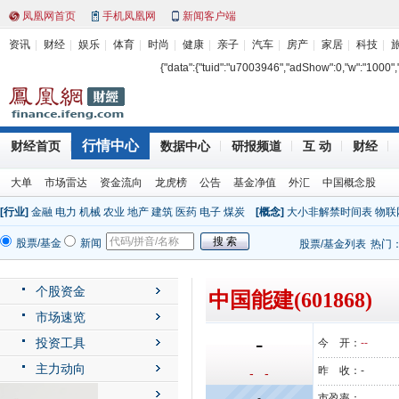
凤凰网首页
手机凤凰网
新闻客户端
资讯
财经
娱乐
体育
时尚
健康
亲子
汽车
房产
家居
科技
{"data":{"tuid":"u7003946","adShow":0,"w":"1000","h"
行情中心
财经首页
数据中心
研报频道
互 动
财经
大单
市场雷达
资金流向
龙虎榜
公告
基金净值
外汇
中国概念股
[行业]
金融
电力
机械
农业
地产
建筑
医药
电子
煤炭
[概念]
大小非解禁时间表
物联
股票/基金
新闻
股票/基金列表
热门
个股资金
中国能建(601868)
市场速览
-
投资工具
今 开：
--
主力动向
昨 收：
-
- -
公司动态
-
市盈率：