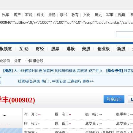
汽车
房产
家居
科技
旅游
读书
教育
文化
历史
军事
视频
博
7003946","adShow":0,"w":"1000","h":"100","top":"-10"},"script":"baiduTxtList.js","callba
报频道
互 动
财经
股票
港股
美股
创业板
新股
金净值
外汇
中国概念股
[概念]
大小非解禁时间表
物联网
抗辐射药概念
高转送
资产注入
[基金净值]
股票
股票/基金列表
热门：
中国石油
工商银行
更多>>
丰(000902)
-
今 开：
--
最 高：
--
振 幅：
--
换手率：
--
昨 收：
-
最 低：
--
成交量：
--
成交额：
--
- -
-
市盈率：
市净率：
每股收益：
0.8421
流通盘：
1