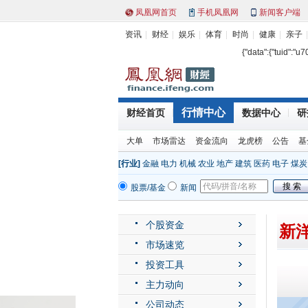
凤凰网首页
手机凤凰网
新闻客户端
资讯
财经
娱乐
体育
时尚
健康
亲子
{"data":{"tuid":"u
行情中心
财经首页
数据中心
研
大单
市场雷达
资金流向
龙虎榜
公告
基
[行业]
金融
电力
机械
农业
地产
建筑
医药
电子
煤炭
股票/基金
新闻
个股资金
新洋
市场速览
投资工具
主力动向
公司动态