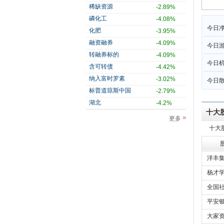
稀缺资源
-2.89%
磷化工
-4.08%
今日净
化肥
-3.95%
融资融券
-4.09%
今日
转融券标的
-4.09%
今日机
含可转债
-4.42%
纳入富时罗素
-3.02%
今日散
标普道琼斯中国
-2.79%
湖北
-4.2%
十大
更多
十大
洋丰集
杨才
全国社
平安银
大家资