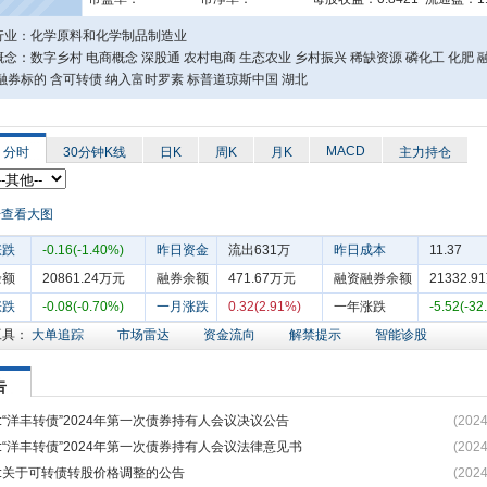
行业：化学原料和化学制品制造业
念：数字乡村 电商概念 深股通 农村电商 生态农业 乡村振兴 稀缺资源 磷化工 化肥 
融券标的 含可转债 纳入富时罗素 标普道琼斯中国 湖北
MACD
分时
30分钟K线
日K
周K
月K
主力持仓
涨跌
-0.16(-1.40%)
昨日资金
流出631万
昨日成本
11.37
余额
20861.24万元
融券余额
471.67万元
融资融券余额
21332.
涨跌
-0.08(-0.70%)
一月涨跌
0.32(2.91%)
一年涨跌
-5.52(-32
工具：
大单追踪
市场雷达
资金流向
解禁提示
智能诊股
告
:“洋丰转债”2024年第一次债券持有人会议决议公告
(2024
:“洋丰转债”2024年第一次债券持有人会议法律意见书
(2024
:关于可转债转股价格调整的公告
(2024