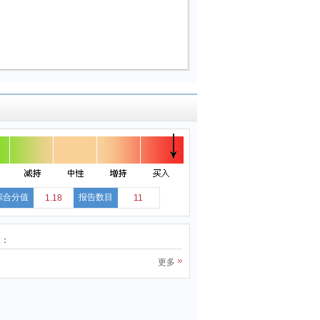
综合分值
报告数目
1.18
11
股：
更多