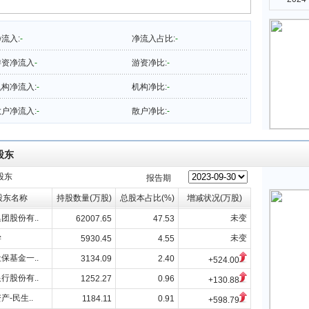
流入:
-
净流入占比:
-
游资净流入
-
游资净比:
-
构净流入:
-
机构净比:
-
户净流入:
-
散户净比:
-
股东
股东
报告期
股东名称
持股数量(万股)
总股本占比(%)
增减状况(万股)
团股份有..
未变
62007.65
47.53
学
未变
5930.45
4.55
保基金一..
3134.09
2.40
+524.00
行股份有..
1252.27
0.96
+130.88
产-民生..
1184.11
0.91
+598.79