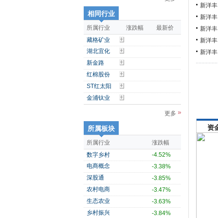
新洋丰
相同行业
新洋丰
所属行业
涨跌幅
最新价
新洋丰
藏格矿业
新洋丰
湖北宜化
新洋丰
新金路
红棉股份
ST红太阳
金浦钛业
更多
资
所属板块
所属行业
涨跌幅
数字乡村
-4.52%
电商概念
-3.38%
深股通
-3.85%
农村电商
-3.47%
生态农业
-3.63%
乡村振兴
-3.84%