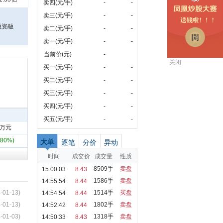
卖四(元/手)
-
-
卖三(元/手)
-
-
融资融
卖二(元/手)
-
-
卖一(元/手)
-
-
当前价(元)
-
关闭
买一(元/手)
-
-
买二(元/手)
-
-
买三(元/手)
-
-
买四(元/手)
-
-
买五(元/手)
-
-
91万元
.80%)
大单
逐笔
分价
异动
时间
成交价
成交量
性质
8509手
卖盘
15:00:03
8.43
1586手
卖盘
14:55:54
8.44
-01-13)
1514手
买盘
14:54:54
8.44
-01-13)
1802手
卖盘
14:52:42
8.44
-01-03)
1318手
卖盘
14:50:33
8.43