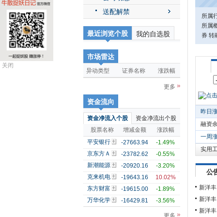
送配解禁
所属
所属概
最近浏览个股
我的自选股
券 转
市场雷达
关闭
异动类型
证券名称
涨跌幅
更多
资金流向
昨日
资金净流入个股
资金净流出个股
融资
股票名称
增减金额
涨跌幅
一周
平安银行
-27663.94
-1.49%
实用
京东方Ａ
-23782.62
-0.55%
新潮能源
-20920.16
-3.20%
公
克来机电
-19643.16
10.02%
新洋丰
东方财富
-19615.00
-1.89%
新洋丰
万华化学
-16429.81
-3.56%
新洋丰
更多