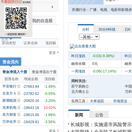
送配解禁
所属行业：广播、电视、电影和影视
最近浏览个股
我的自选股
分时
30分钟K线
日K
市场雷达
关闭
异动类型
证券名称
涨跌幅
更多
昨日涨跌
-0.03(-9.38%)
昨日
资金流向
融资余额
0元
融券
一周涨跌
-0.06(-17.14%)
一月
资金净流入个股
资金净流出个股
股票名称
增减金额
涨跌幅
同时关注:
平安银行
苏宁易购
(
)
中国
-27663.94
-1.49%
北方稀土
(
)
万科
京东方Ａ
-23782.62
-0.55%
新潮能源
-20920.16
-3.20%
实用工具：
大单追踪
市场雷达
克来机电
-19643.16
10.02%
东方财富
新闻
公告
-19615.00
-1.89%
万华化学
-16429.81
-3.56%
长城影视：实施退市风险警示
更多
大跌眼镜！今天除了长城影视