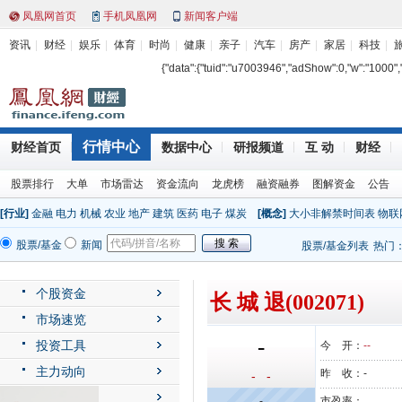
凤凰网首页
手机凤凰网
新闻客户端
资讯
财经
娱乐
体育
时尚
健康
亲子
汽车
房产
家居
科技
{"data":{"tuid":"u7003946","adShow":0,"w":"1000","h"
行情中心
财经首页
数据中心
研报频道
互 动
财经
股票排行
大单
市场雷达
资金流向
龙虎榜
融资融券
图解资金
公告
[行业]
金融
电力
机械
农业
地产
建筑
医药
电子
煤炭
[概念]
大小非解禁时间表
物联
股票/基金
新闻
股票/基金列表
热门
个股资金
长 城 退(002071)
市场速览
-
投资工具
今 开：
--
主力动向
昨 收：
-
- -
公司动态
-
市盈率：