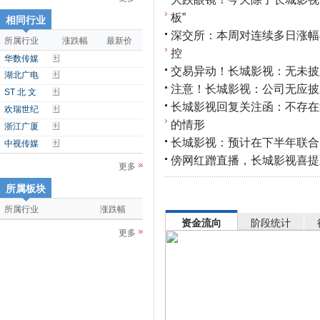
板”
相同行业
深交所：本周对连续多日涨幅
所属行业
涨跌幅
最新价
控
华数传媒
交易异动！长城影视：无未披
湖北广电
注意！长城影视：公司无应披
ST 北 文
长城影视回复关注函：不存在
欢瑞世纪
的情形
浙江广厦
长城影视：预计在下半年联合
中视传媒
傍网红蹭直播，长城影视喜提
更多
所属板块
所属行业
涨跌幅
资金流向
阶段统计
更多