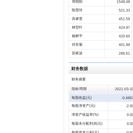
周朝阳
1548.48
陈慧玲
521.33
高睿萱
451.59
林型叶
424.97
杨树平
420.60
何良菊
401.99
邵家波
286.61
财务数据
财务摘要
指标/周期
2021-03-3
每股收益(元)
-0.488
每股净资产(元)
-2.0
净资产收益率(%)
0.0
每股未分配利润(元)
0.0
每股资本公积(元)
-0.9