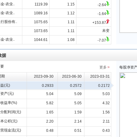
金-农业..
1119.39
1.15
-2.64
金-农业..
1089.16
1.12
-1.64
行股份有..
1075.65
1.11
+153.87
未变
1073.65
1.11
金-农业..
1044.61
1.08
-7.07
数据
摘要
更多
每股净资
周期
2023-09-30
2023-06-30
2023-03-31
益(元)
0.2933
0.2572
0.2172
资产(元)
5.04
5.09
5.03
收益率(%)
5.82
5.05
4.32
分配利润(元)
1.65
1.59
1.56
本公积(元)
2.20
2.14
2.11
营现金流(元)
0.48
0.51
0.43