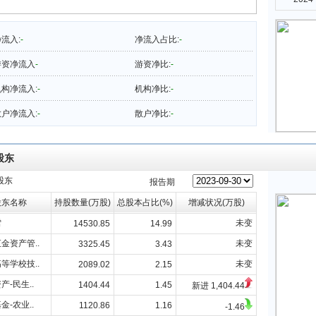
流入:
-
净流入占比:
-
游资净流入
-
游资净比:
-
构净流入:
-
机构净比:
-
户净流入:
-
散户净比:
-
股东
股东
报告期
股东名称
持股数量(万股)
总股本占比(%)
增减状况(万股)
雪
未变
14530.85
14.99
金资产管..
未变
3325.45
3.43
等学校技..
未变
2089.02
2.15
产-民生..
1404.44
1.45
新进 1,404.44
金-农业..
1120.86
1.16
-1.46