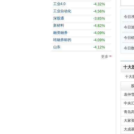
工业4.0
-4.32%
工业自动化
-4.56%
今日净
深股通
-3.85%
新材料
-4.82%
今日
融资融券
-4.09%
今日机
转融券标的
-4.09%
山东
-4.12%
今日散
更多
十大
十大
袁仲
中央汇
青岛高
大家资
大成基