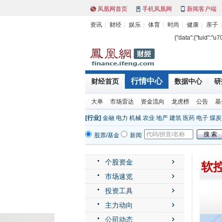
凤凰网首页
手机凤凰网
新闻客户端
资讯
财经
娱乐
体育
时尚
健康
亲子
{"data":{"tuid":"u
行情中心
财经首页
数据中心
研
大单
市场雷达
资金流向
龙虎榜
公告
基
[行业]
金融
电力
机械
农业
地产
建筑
医药
电子
煤炭
股票/基金
新闻
个股资金
软控
市场速览
投资工具
主力动向
公司动态