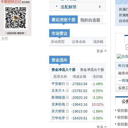
送配解禁
所属
所属概
最近浏览个股
我的自选股
自动化
市场雷达
关闭
异动类型
证券名称
涨跌幅
更多
资金流向
昨日
资金净流入个股
资金净流出个股
融资
股票名称
增减金额
涨跌幅
一周
平安银行
-27663.94
-1.49%
实用
京东方Ａ
-23782.62
-0.55%
新潮能源
-20920.16
-3.20%
公
克来机电
-19643.16
10.02%
软控股
东方财富
-19615.00
-1.89%
软控股
万华化学
-16429.81
-3.56%
软控股
更多