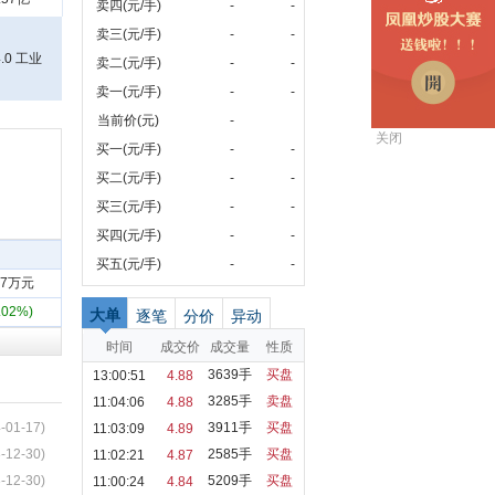
卖四(元/手)
-
-
卖三(元/手)
-
-
0 工业
卖二(元/手)
-
-
卖一(元/手)
-
-
当前价(元)
-
关闭
买一(元/手)
-
-
买二(元/手)
-
-
买三(元/手)
-
-
买四(元/手)
-
-
买五(元/手)
-
-
.67万元
5.02%)
大单
逐笔
分价
异动
时间
成交价
成交量
性质
3639手
买盘
13:00:51
4.88
3285手
卖盘
11:04:06
4.88
-01-17)
3911手
买盘
11:03:09
4.89
-12-30)
2585手
买盘
11:02:21
4.87
-12-30)
5209手
买盘
11:00:24
4.84