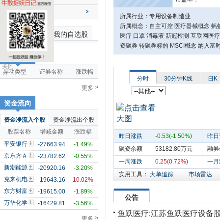
送配解禁
所属行业：专用设备制造业
所属概念：自主可控 医疗器械概念 蚂蚁
最近浏览个股
我的自选股
医疗 口罩 消毒液 新冠检测 互联网医疗
资融券 转融券标的 MSCI概念 纳入
市场雷达
关闭
异动类型
证券名称
涨跌幅
分时
30分钟K线
日K
更多
资金流向
资金净流入个股
资金净流出个股
股票名称
增减金额
涨跌幅
昨日涨跌
-0.53(-1.50%)
昨日
平安银行
-27663.94
-1.49%
融资余额
53182.80万元
融券
京东方Ａ
-23782.62
-0.55%
一周涨跌
0.25(0.72%)
一月
新潮能源
-20920.16
-3.20%
实用工具：
大单追踪
市场雷达
克来机电
-19643.16
10.02%
东方财富
-19615.00
-1.89%
公告
万华化学
-16429.81
-3.56%
鱼跃医疗:江苏鱼跃医疗设备股
更多