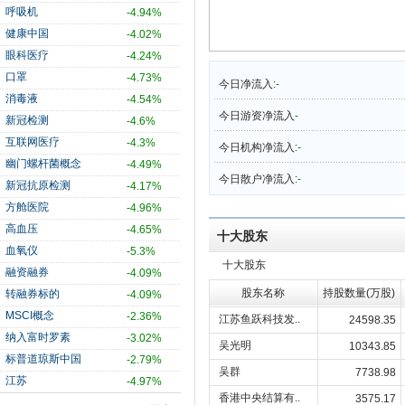
呼吸机
-4.94%
健康中国
-4.02%
眼科医疗
-4.24%
口罩
-4.73%
今日净流入:
-
消毒液
-4.54%
今日游资净流入
-
新冠检测
-4.6%
互联网医疗
-4.3%
今日机构净流入:
-
幽门螺杆菌概念
-4.49%
今日散户净流入:
-
新冠抗原检测
-4.17%
方舱医院
-4.96%
高血压
-4.65%
十大股东
血氧仪
-5.3%
十大股东
融资融券
-4.09%
股东名称
持股数量(万股)
转融券标的
-4.09%
MSCI概念
-2.36%
江苏鱼跃科技发..
24598.35
纳入富时罗素
-3.02%
吴光明
10343.85
标普道琼斯中国
-2.79%
吴群
7738.98
江苏
-4.97%
香港中央结算有..
3575.17