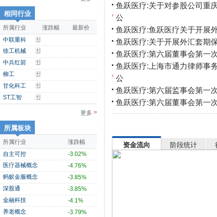
鱼跃医疗:关于对参股公司重
相同行业
公
所属行业
涨跌幅
最新价
鱼跃医疗:鱼跃医疗关于开展
中联重科
鱼跃医疗:关于开展外汇套期
徐工机械
鱼跃医疗:第六届董事会第一
中兵红箭
鱼跃医疗:上海市通力律师事
柳工
公
甘化科工
鱼跃医疗:第六届监事会第一
ST工智
鱼跃医疗:第六届董事会第一
更多
所属板块
所属行业
涨跌幅
资金流向
阶段统计
自主可控
-3.02%
医疗器械概念
-4.76%
蚂蚁金服概念
-3.85%
深股通
-3.85%
金融科技
-4.1%
养老概念
-3.79%