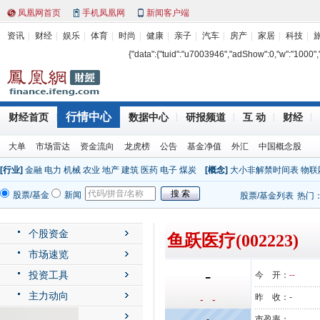
凤凰网首页
手机凤凰网
新闻客户端
资讯
财经
娱乐
体育
时尚
健康
亲子
汽车
房产
家居
科技
{"data":{"tuid":"u7003946","adShow":0,"w":"1000","h"
行情中心
财经首页
数据中心
研报频道
互 动
财经
大单
市场雷达
资金流向
龙虎榜
公告
基金净值
外汇
中国概念股
[行业]
金融
电力
机械
农业
地产
建筑
医药
电子
煤炭
[概念]
大小非解禁时间表
物联
股票/基金
新闻
股票/基金列表
热门
个股资金
鱼跃医疗(002223)
市场速览
-
投资工具
今 开：
--
主力动向
昨 收：
-
- -
公司动态
-
市盈率：