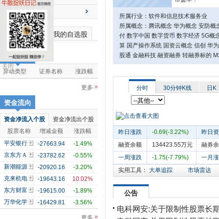
送配解禁
所属行业：软件和信息技术服务业
所属概念：腾讯概念 华为概念 安防概念 
最近浏览个股
我的自选股
付 数字中国 数字货币 数字经济 5G概念
算 国产操作系统 国资云概念 信创 华为
股通 金融科技 融资融券 转融券标的 M
市场雷达
关闭
异动类型
证券名称
涨跌幅
更多
分时
30分钟K线
日K
资金流向
资金净流入个股
资金净流出个股
股票名称
增减金额
涨跌幅
昨日涨跌
-0.69(-3.22%)
昨日资
平安银行
-27663.94
-1.49%
融资余额
134423.55万元
融券余
京东方Ａ
-23782.62
-0.55%
一周涨跌
-1.75(-7.79%)
一月涨
新潮能源
-20920.16
-3.20%
实用工具：
大单追踪
市场雷达
克来机电
-19643.16
10.02%
东方财富
-19615.00
-1.89%
公告
万华化学
-16429.81
-3.56%
电科网安:关于限制性股票长期
更多