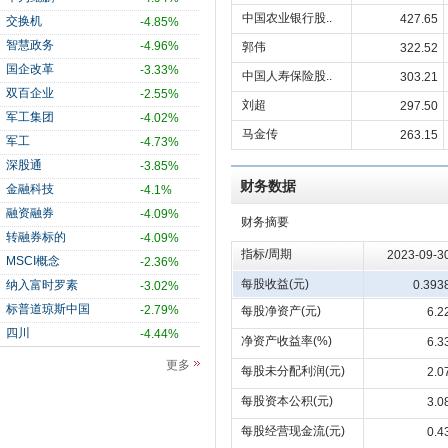
中国农业银行股..
427.65
交换机
-4.85%
智慧政务
-4.96%
郭伟
322.52
国企改革
-3.33%
中国人寿保险股..
303.21
双百企业
-2.55%
刘超
297.50
军工集团
-4.02%
马金传
263.15
军工
-4.73%
深股通
-3.85%
财务数据
金融科技
-4.1%
融资融券
-4.09%
财务摘要
转融券标的
-4.09%
指标/周期
2023-09-3
MSCI概念
-2.36%
每股收益(元)
纳入富时罗素
0.393
-3.02%
标普道琼斯中国
-2.79%
每股净资产(元)
6.2
四川
-4.44%
净资产收益率(%)
6.3
更多
每股未分配利润(元)
2.0
每股资本公积(元)
3.0
每股经营现金流(元)
0.4