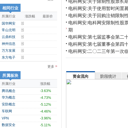
电科网安:关于限制性股票长期
相同行业
电科网安:关于使用暂时闲置
电科网安:关于回购注销限制性
所属行业
涨跌幅
最新价
电科网安:电科网安限制性股
国华网安
期
常山北明
电科网安:第七届监事会第二
云鼎科技
电科网安:第七届董事会第四
神州信息
万方发展
电科网安:二〇二三年第一次
东方电子
更多
所属板块
资金流向
阶段统计
所属行业
涨跌幅
腾讯概念
-3.63%
华为概念
-4.73%
安防概念
-5.12%
车联网
-4.46%
VPN
-3.96%
数据安全
-5.11%