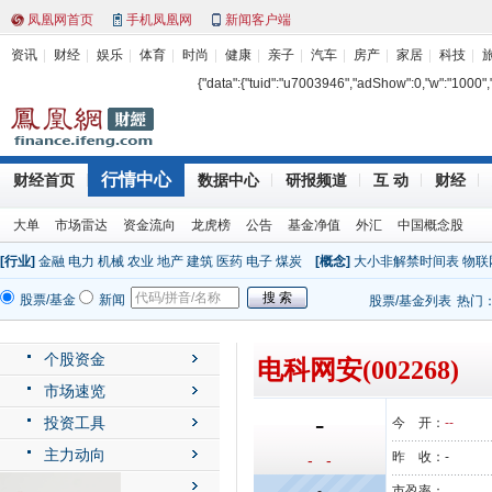
凤凰网首页
手机凤凰网
新闻客户端
资讯
财经
娱乐
体育
时尚
健康
亲子
汽车
房产
家居
科技
{"data":{"tuid":"u7003946","adShow":0,"w":"1000","h"
行情中心
财经首页
数据中心
研报频道
互 动
财经
大单
市场雷达
资金流向
龙虎榜
公告
基金净值
外汇
中国概念股
[行业]
金融
电力
机械
农业
地产
建筑
医药
电子
煤炭
[概念]
大小非解禁时间表
物联
股票/基金
新闻
股票/基金列表
热门
个股资金
电科网安(002268)
市场速览
-
投资工具
今 开：
--
主力动向
昨 收：
-
- -
公司动态
-
市盈率：