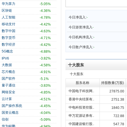
华为算力
-5.05%
区块链
-4.36%
人工智能
今日净流入:
-
-4.78%
移动支付
-4.42%
今日游资净流入
-
数字中国
-4.63%
今日机构净流入:
-
数字货币
-4.71%
数字经济
-4.42%
今日散户净流入:
-
5G概念
-4.88%
IPV6
-3.82%
十大股东
大数据
-4.58%
芯片概念
-4.91%
十大股东
国产软件
-5.1%
股东名称
持股数量(万股)
量子通信
-3.83%
中国电子科技网..
27875.00
网络安全
-4.85%
云计算
-4.51%
香港中央结算有..
2751.38
国产操作系统
-4.45%
中电科投资控股..
1840.75
国资云概念
-4.04%
申万宏源证券有..
722.88
信创
-5.09%
中国建设银行股..
547.78
华为鲲鹏
-4.94%