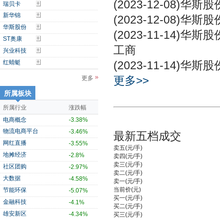
(2023-12-08)
华斯股
瑞贝卡
新华锦
(2023-12-08)
华斯股
华斯股份
(2023-11-14)
华斯股
ST奥康
工商
兴业科技
红蜻蜓
(2023-11-14)
华斯股
更多>>
更多
所属板块
所属行业
涨跌幅
电商概念
-3.38%
物流电商平台
-3.46%
最新五档成交
网红直播
-3.55%
卖五(元/手)
地摊经济
-2.8%
卖四(元/手)
卖三(元/手)
社区团购
-2.97%
卖二(元/手)
大数据
-4.58%
卖一(元/手)
当前价(元)
节能环保
-5.07%
买一(元/手)
金融科技
-4.1%
买二(元/手)
雄安新区
-4.34%
买三(元/手)