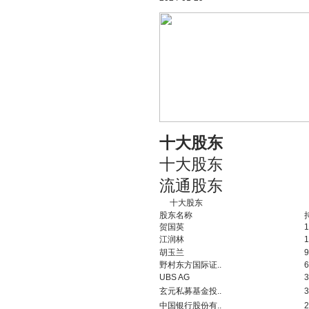
十大股东
十大股东
流通股东
十大股东
股东名称
贺国英
1
江润林
1
胡玉兰
9
野村东方国际证..
6
UBS AG
3
玄元私募基金投..
3
中国银行股份有..
2