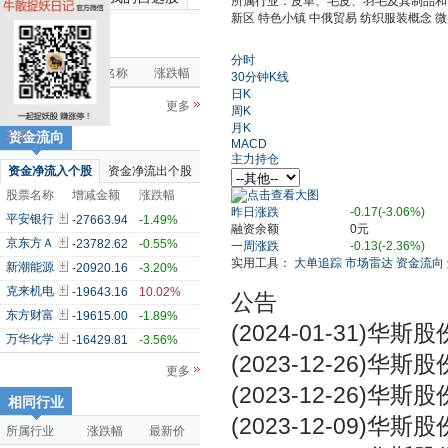
所属行业：皮革、毛皮、羽毛及其制品
新区 特色小镇 中俄贸易 纺织服装概念 
市场雷达
分时
异动类型
证券名称
涨跌幅
30分钟K线
日K
更多
周K
月K
关闭
资金流向
MACD
主力持仓
资金净流入个股
资金净流出个股
股票名称
增减金额
涨跌幅
昨日涨跌
-0.17(-3.06%)
平安银行
-27663.94
-1.49%
融资余额
0元
京东方Ａ
-23782.62
-0.55%
一周涨跌
-0.13(-2.36%)
实用工具：
大单追踪
市场雷达
资金流向
新潮能源
-20920.16
-3.20%
克来机电
-19643.16
10.02%
公告
东方财富
-19615.00
-1.89%
(2024-01-31)
华斯股份
万华化学
-16429.81
-3.56%
(2023-12-26)
华斯股
更多
(2023-12-26)
华斯股
相同行业
(2023-12-09)
华斯股
所属行业
涨跌幅
最新价