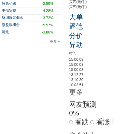
买四(元/手)
特色小镇
-2.89%
买五(元/手)
中俄贸易
-4.28%
大单
纺织服装概念
-3.73%
逐笔
微盘股概念
-5.57%
河北
-3.88%
分价
更多
异动
时间
15:00:03
15:00:03
15:00:03
13:12:27
13:10:30
10:03:51
更多
网友预测
0%
看跌
看涨