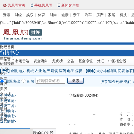
凤凰网首页
手机凤凰网
新闻客户端
资讯
财经
娱乐
体育
时尚
健康
亲子
汽车
房产
家居
科技
{"data":{"tuid":"u7003946","adShow":0,"w":"1000","h":"100","top":"-10"},"script":"baidu
财经首页
行情中心
数据中心
大单
市场雷达
资金流向
龙虎榜
公告
基金净值
外汇
中国概念股
研报频道
互 动
[行业]
金融
电力
机械
农业
地产
建筑
医药
电子
煤炭
[概念]
大小非解禁时间表
物联
财经
股票
股票/基金
新闻
股票/基金列表
热门
港股
美股
创业板
华斯股份(002494)
个股资金
新股
市场速览
外汇
投资工具
理财
主力动向
-
基金
今 开：
公司动态
期货
昨 收：
送配解禁
- -
市盈率：
-
最近浏览个股
我的自选股