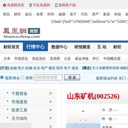
凤凰网首页
手机凤凰网
新闻客户端
资讯
财经
娱乐
体育
时尚
健康
亲子
汽车
房产
家居
科技
{"data":{"tuid":"u7003946","adShow":0,"w":"1000","h"
行情中心
财经首页
数据中心
研报频道
互 动
财经
大单
市场雷达
资金流向
龙虎榜
公告
基金净值
外汇
中国概念股
[行业]
金融
电力
机械
农业
地产
建筑
医药
电子
煤炭
[概念]
大小非解禁时间表
物联
股票/基金
新闻
股票/基金列表
热门
个股资金
山东矿机(002526)
市场速览
-
投资工具
今 开：
--
主力动向
昨 收：
-
- -
公司动态
-
市盈率：