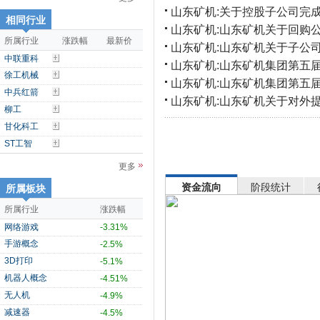
山东矿机:关于控股子公司完
相同行业
山东矿机:山东矿机关于回购
所属行业
涨跌幅
最新价
山东矿机:山东矿机关于子公
中联重科
山东矿机:山东矿机集团第五届
徐工机械
山东矿机:山东矿机集团第五届
中兵红箭
山东矿机:山东矿机关于对外
柳工
甘化科工
ST工智
更多
资金流向
阶段统计
所属板块
所属行业
涨跌幅
网络游戏
-3.31%
手游概念
-2.5%
3D打印
-5.1%
机器人概念
-4.51%
无人机
-4.9%
减速器
-4.5%