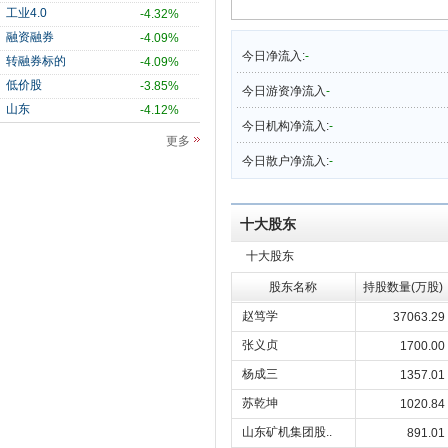
工业4.0
-4.32%
融资融券
-4.09%
今日净流入:
-
转融券标的
-4.09%
低价股
-3.85%
今日游资净流入
-
山东
-4.12%
今日机构净流入:
-
更多
今日散户净流入:
-
十大股东
十大股东
股东名称
持股数量(万股)
赵笃学
37063.29
张义贞
1700.00
杨成三
1357.01
苏乾坤
1020.84
山东矿机集团股..
891.01