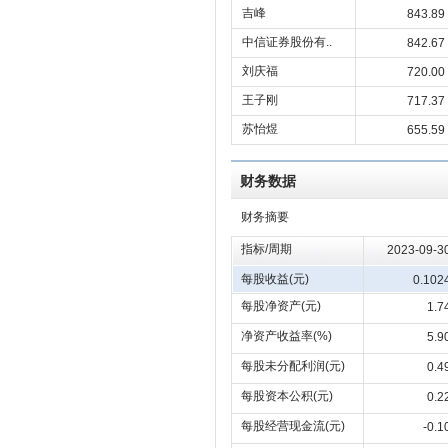
吉峰
843.89
中信证券股份有..
842.67
刘庆福
720.00
王子刚
717.37
苏怡煜
655.59
财务数据
财务摘要
指标/周期
2023-09-3
每股收益(元)
0.102
每股净资产(元)
1.7
净资产收益率(%)
5.9
每股未分配利润(元)
0.4
每股资本公积(元)
0.2
每股经营现金流(元)
-0.1