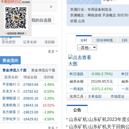
送配解禁
所属行业：专用设备制造业
所属概念：网络游戏 手游概念 3D打印 
最近浏览个股
我的自选股
价股 山东
市场雷达
关闭
分时
30分钟K线
日K
异动类型
证券名称
涨跌幅
更多
资金流向
资金净流入个股
资金净流出个股
昨日涨跌
-0.08(-2.75%)
昨日
股票名称
增减金额
涨跌幅
融资余额
25106.85万元
融券
平安银行
-27663.94
-1.49%
一周涨跌
-0.07(-2.41%)
一月
京东方Ａ
-23782.62
-0.55%
实用工具：
大单追踪
市场雷达
新潮能源
-20920.16
-3.20%
克来机电
-19643.16
10.02%
公告
东方财富
-19615.00
-1.89%
山东矿机:山东矿机2023年度
万华化学
-16429.81
-3.56%
山东矿机:山东矿机关于回购
更多