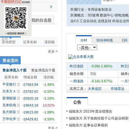
送配解禁
所属行业：专用设备制造业
所属概念：3D玻璃 数据中心 锂电池概
最近浏览个股
我的自选股
业4.0 工业自动化 业绩反转 科创企业
市场雷达
关闭
分时
30分钟K线
日K
异动类型
证券名称
涨跌幅
更多
资金流向
昨日涨跌
-0.08(-1.66%)
昨日
资金净流入个股
资金净流出个股
融资余额
0元
融券
股票名称
增减金额
涨跌幅
一周涨跌
-0.18(-3.67%)
一月
平安银行
-27663.94
-1.49%
实用工具：
大单追踪
市场雷达
京东方Ａ
-23782.62
-0.55%
新潮能源
-20920.16
-3.20%
公告
克来机电
-19643.16
10.02%
福能东方:2023年度业绩预告
东方财富
-19615.00
-1.89%
福能东方:关于收购控股子公司超业精
万华化学
-16429.81
-3.56%
福能东方:监事会议事规则
更多