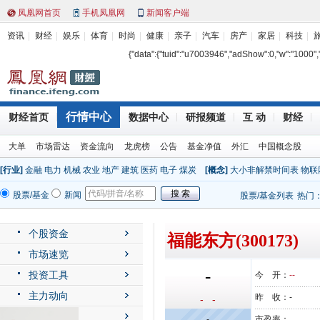
凤凰网首页
手机凤凰网
新闻客户端
资讯
财经
娱乐
体育
时尚
健康
亲子
汽车
房产
家居
科技
{"data":{"tuid":"u7003946","adShow":0,"w":"1000","h"
行情中心
财经首页
数据中心
研报频道
互 动
财经
大单
市场雷达
资金流向
龙虎榜
公告
基金净值
外汇
中国概念股
[行业]
金融
电力
机械
农业
地产
建筑
医药
电子
煤炭
[概念]
大小非解禁时间表
物联
股票/基金
新闻
股票/基金列表
热门
个股资金
福能东方(300173)
市场速览
-
投资工具
今 开：
--
主力动向
昨 收：
-
- -
公司动态
-
市盈率：