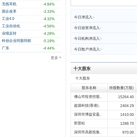
无线耳机
-4.84%
国企改革
-3.33%
今日净流入:
-
工业4.0
-4.32%
工业自动化
-4.56%
今日游资净流入
-
业绩反转
-4.28%
今日机构净流入:
-
科创企业同股同权
-5.19%
广东
-4.44%
今日散户净流入:
-
更多
十大股东
十大股东
股东名称
持股数量(万股)
佛山市投资控股..
15264.40
超源科技(香港)..
2404.29
深圳市博益安盈..
1410.00
郭景松
1288.70
深圳市高新投集..
970.00