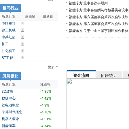
福能东方:董事会议事规则
相同行业
福能东方:董事会薪酬与考核委员会议事
所属行业
涨跌幅
最新价
福能东方:第六届监事会第四次会议决议
中联重科
福能东方:第六届董事会第五次会议决议
徐工机械
福能东方:关于中山市翠亨新区有偿收
中兵红箭
柳工
甘化科工
ST工智
更多
资金流向
阶段统计
所属板块
所属行业
涨跌幅
3D玻璃
-4.85%
数据中心
-4.42%
锂电池概念
-4.9%
宁德时代概念
-4.78%
机器人概念
-4.51%
新能源车
-4.74%