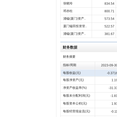
张晓玲
834.54
邓赤柱
800.71
涌镒(厦门)资产..
573.54
厦门镒田投资管..
522.57
涌镒(厦门)资产..
381.67
财务数据
财务摘要
指标/周期
2023-09-3
每股收益(元)
-0.371
每股净资产(元)
1.1
净资产收益率(%)
-31.3
每股未分配利润(元)
-1.8
每股资本公积(元)
1.9
每股经营现金流(元)
-0.1