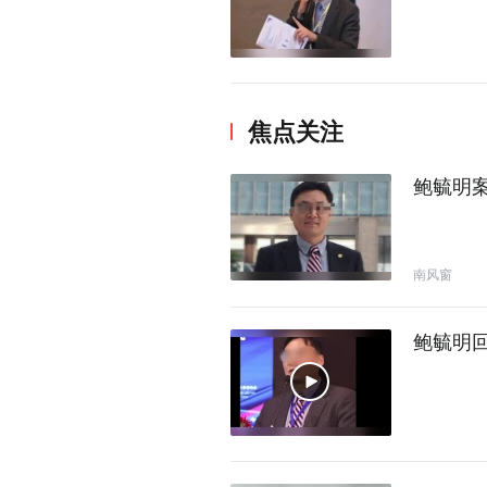
焦点关注
鲍毓明
南风窗
鲍毓明