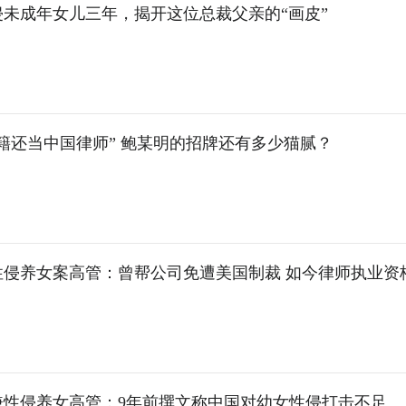
侵未成年女儿三年，揭开这位总裁父亲的“画皮”
籍还当中国律师” 鲍某明的招牌还有多少猫腻？
性侵养女案高管：曾帮公司免遭美国制裁 如今律师执业资
嫌性侵养女高管：9年前撰文称中国对幼女性侵打击不足