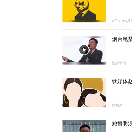
AIPharos
烟台鲍
澎湃新闻
钛媒体
钛媒体
鲍毓明