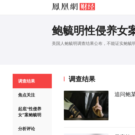
鲍毓明性侵养女
美国人鲍毓明调查结果公布，不能证实鲍毓
调查结果
调查结果
追问鲍
焦点关注
起底“性侵养
女”案鲍毓明
分析评论