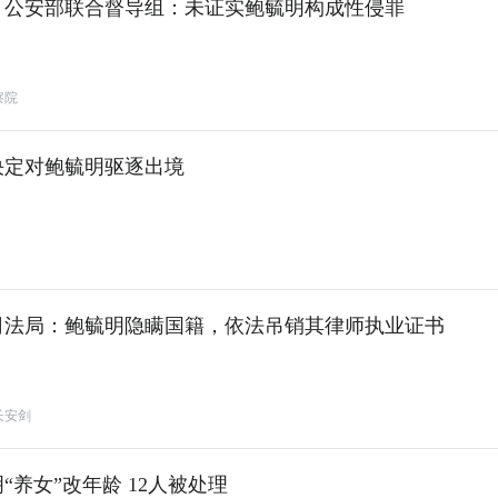
、公安部联合督导组：未证实鲍毓明构成性侵罪
察院
决定对鲍毓明驱逐出境
司法局：鲍毓明隐瞒国籍，依法吊销其律师执业证书
长安剑
“养女”改年龄 12人被处理