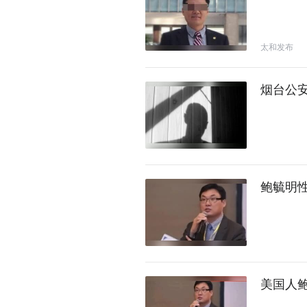
太和发布
烟台公
鲍毓明
美国人