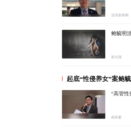
澎湃新闻网
鲍毓明
新京报
起底“性侵养女”案鲍
“高管性
南风窗