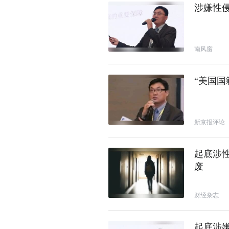
涉嫌性
南风窗
“美国国
新京报评论
起底涉
废
财经杂志
起底涉