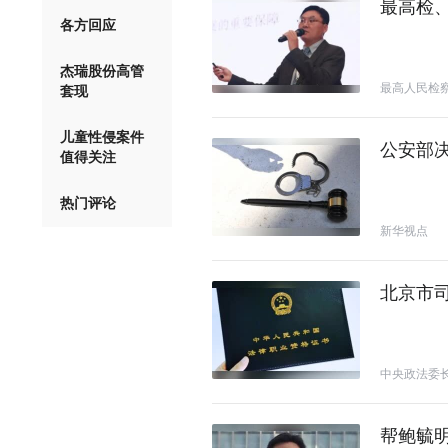
最高检
各方回应
杰瑞股份高管
最高人民检
套现
儿童性侵案件
公安部
值得关注
热门评论
新华视点
北京市
中央政法委
帮鲍毓明