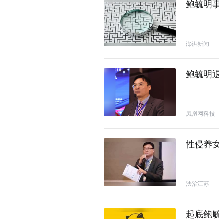
鲍毓明
澎湃新闻
鲍毓明
凤凰网科技
性侵养
法治江苏
起底鲍毓