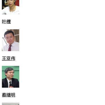
叶檀
王亚伟
蔡继明