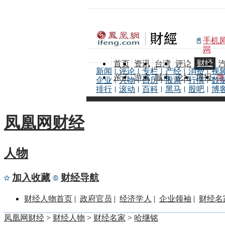
手机
网
财经
首页
资讯
台湾
评论
新闻
评论
专栏
产经
消费
视
亲子
游戏
城市
论坛
博报
微
企业
人物
日历
股票
行情
数
排行
滚动
百科
黑马
股吧
博
凤凰网财经
人物
加入收藏
财经导航
财经人物首页
|
政府官员
|
经济学人
|
企业领袖
|
财经名
凤凰网财经
>
财经人物
>
财经名家
>
哈继铭