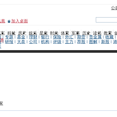
公
凤凰
加入桌面
汽车
科技
房产
娱乐
星座
时尚
体育
军事
历史
读书
教育
频
专题
基金
理财
银行
保险
外汇
期货
贵金属
收藏
博
据
研报
大盘
公司
机构
评级
主力
荐股
图解
新股
客
家