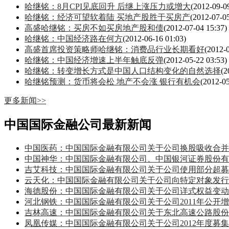
哈继铭：8月CPI见底回升 后继上涨压力或增大
(2012-09-0
哈继铭：经济可望软着陆 买地产股胜于买房产
(2012-07-05
高盛哈继铭：买房不如买房地产股和债
(2012-07-04 15:37)
哈继铭：中国经济路在何方
(2012-06-16 01:03)
高盛首席投资策略师哈继铭：消费品行业长期看好
(2012-
哈继铭：中国经济增速上半年触底反弹
(2012-05-22 03:53)
哈继铭：转变增长方式是中国人口结构变化的自然选择
(2
哈继铭预测：货币将会松 地产不会涨 银行有机会
(2012-05
更多新闻>>
中国国际金融公司最新新闻
中国医药：中国国际金融有限公司关于公司换股吸收合并
中国神华：中国国际金融有限公司、中国银河证券股份有
吉艾科技：中国国际金融有限公司关于公司使用部分超募
云天化：中国国际金融有限公司关于公司向特定对象发行
海德股份：中国国际金融有限公司关于公司详式权益变动
河北钢铁：中国国际金融有限公司关于公司2011年公开
吉林高速：中国国际金融有限公司关于东北高速公路股份
凤凰传媒：中国国际金融有限公司关于公司2012年度募