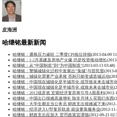
皮海洲
哈继铭最新新闻
哈继铭：通胀压力减轻 二季度CPI低位徘徊
(2013-04-09 11
哈继铭：1-2月基建及房地产火爆 仍是投资推动增长
(2013
哈继铭：从“中国制造”到“为中国制造”
(2013-03-13 03:48)
哈继铭：警惕城镇化过程中发展出“鬼城”与贫民窟
(2013-0
哈继铭：城镇化需要产业承接 否则只能变成造城运动
(201
哈继铭：中国现在城镇化是半城市化 或导致未来去城市
哈继铭：中国现在城镇化是半城市化 或致未来去城市化
(
哈继铭：2012或是底 宏观经济复苏将引导A股盈利
(2012-
哈继铭：中国出口很难高速增长 除非月球人买我们东西
(
哈继铭：大学生都去当公务员 财政支出很难减下来
(2012-
哈继铭：经济进入U型复苏轨道 就业要靠服务业
(2012-11-
哈继铭：财政支出应加大 货币政策宜谨慎
(2012-09-21 02: