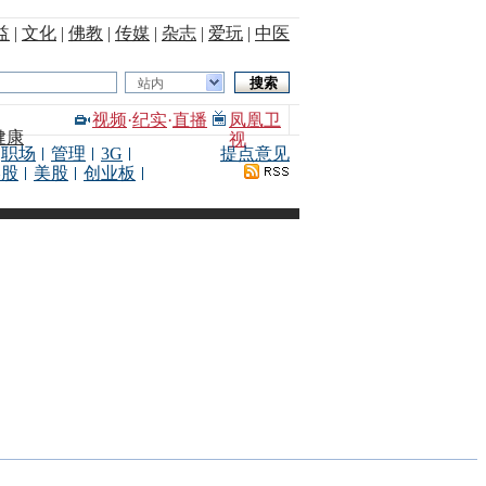
益
|
文化
|
佛教
|
传媒
|
杂志
|
爱玩
|
中医
站内
视频
·
纪实
·
直播
凤凰卫
健康
视
职场
管理
3G
提点意见
港股
美股
创业板