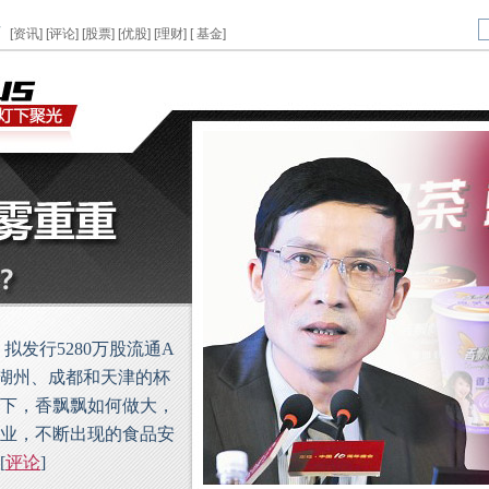
页
[
资讯
] [
评论
] [
股票
] [
优股
] [
理财
] [
基金
]
发行5280万股流通A
于湖州、成都和天津的杯
下，香飘飘如何做大，
业，不断出现的食品安
[
评论
]