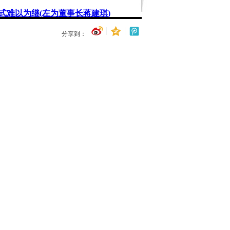
模式难以为继(左为董事长蒋建琪)
分享到：
凤凰民调
1.您是否看好香飘飘发展前景？
看好
不看好
不清楚
2.您会否参与香飘飘申购？
会
不会
不好说
点击查看结果>>
往期回顾