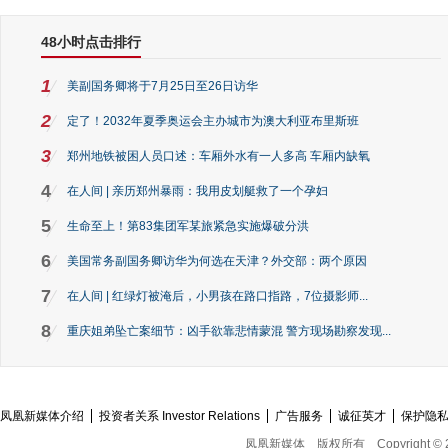
48小时点击排行
1
美副国务卿将于7月25日至26日访华
2
定了！2032年夏季奥运会主办城市为澳大利亚布里斯班
3
郑州地铁被困人员口述：车厢外水有一人多高 车厢内缺氧
4
在人间 | 亲历郑州暴雨：我用皮划艇救了一个孕妇
5
生命至上！第83集团军某旅紧急实施爆破分洪
6
美国常务副国务卿访华为何选在天津？外交部：两个原因
7
在人间 | 红绿灯被淹后，小男孩在路口指路，7位摄影师...
8
重庆姐弟坠亡案细节：凶手欲靠悲情蒙混 警方现场勘察发现...
凤凰新媒体介绍
投资者关系 Investor Relations
广告服务
诚征英才
保护隐
凤凰新媒体
版权所有
Copyright © 