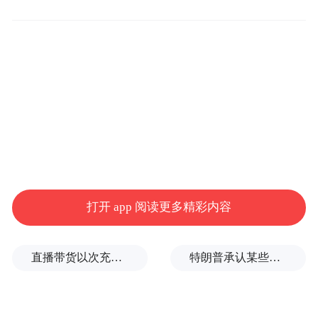
月前往达沃斯、像往年那样参加领导人云集
的世界经济论坛(WEF)的计划。
迄今已有超过500名女性就跨年夜科隆发生的
侵犯事件提出刑事申诉，其中40%声称遭到
性侵犯，许多受害者指认袭击者是阿拉伯或
北非血统的男子。
打开 app 阅读更多精彩内容
马斯在接受《周日图片报》(Bild am Sonntag)
采访时表示：“如果有这么一群人聚集在一
直播带货以次充好、拒不发货，算诈骗吗？
特朗普承认某些弹药供应紧张
起，从事这样的犯罪行为，他们肯定有一定
的组织方式。我绝对不相信这是一起没有经