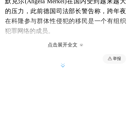
默克尔(Angela Merkel)在国内受到越来越大
的压力，此前德国司法部长警告称，跨年夜
在科隆参与群体性侵犯的移民是一个有组织
犯罪网络的成员。
点击展开全文
海科•马斯(Heiko Maas)表示，科隆市中心在
举报
成千上万人欢庆新年之际发生的群体性侵犯
和抢劫案件，是由一些男子利用智能手机和
社交网络策划的。
默克尔面对愈演愈烈的公众愤怒、针对她的
难民政策的越来越响亮的批评，以及对于如
何引导移民融入主流社会的担心，取消了本