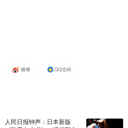
过策划或预谋的事件。”
马斯的言论意义重大，因为他是默克尔的基
民盟(CDU)所领导的大联合政府中的社民党
(SDP)成员之一，他所在的政党多年倡导少数
族裔的权利。现在，在公众要求采取行动的
压力之下，社民党加入基民盟的行列，提议
出台更严厉的法律打击移民中的犯罪分子。
周末，基民盟领导人支持扩大法官权力的计
划，授权法官下令驱逐被判犯有严重罪行的
移民。默克尔表示，罪犯“必须感受到法律的
人民日报钟声：日本新版
全部力量”，并称相关计划不仅符合公民的利