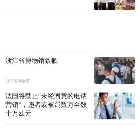
原油一路下滑
“中国是大宗商品价格暴跌的最大赢家，”现
任Starfort Holdings董事长的Courtis说。“这笔
意外之财有很大一部分正在转移到中国民众
浙江省博物馆致歉
口袋里。”
浙江省博物馆
炒股亏了怎么办？
看这里，无论你炒A股、美
法国将禁止“未经同意的电话
股、黄金还是外汇，在这里能够获得最精准
营销”，违者或被罚数万至数
的投资情报。关注微信公众号【华尔街情
十万欧元
报】(微信号:iMarkets)