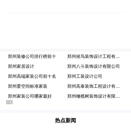
个中好处正在传导至经济的方方面面，从家
庭取暖和汽油价格到工厂原材料成本，各种
价格都因此下降或企稳。这同时也在提振中
国调整经济增长模式的努力，即摆脱对重工
业和投资的依赖，向消费和服务业转型。
“这表现为居民价格通胀居低、家庭购买能力
增强，”牛津经济研究院驻香港的亚洲经济主
管高路易称。“要不是大宗商品价格这么低，
中国的制造企业的盈利状况会更加糟糕。”高
路易曾是世界银行驻华经济学家。
热点新闻