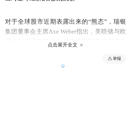
对于全球股市近期表露出来的“熊态”，瑞银
集团董事会主席Axe Weber指出，美联储与欧
洲央行货币政策分化是造成国际市场不稳的
点击展开全文
源头。摩根大通的首席执行官杰米·戴蒙也在
举报
论坛上表示，低油价对严重依赖石油出口的
国家而言冲击是致命的。全球咨询公司IHS首
席经济学家Nariman Behravesh最担心的问题
是全球油价跌跌不休，这已经导致美国金融
市场开年就出现波动。
政商界的顶级大佬不仅对油价、大宗商品忧