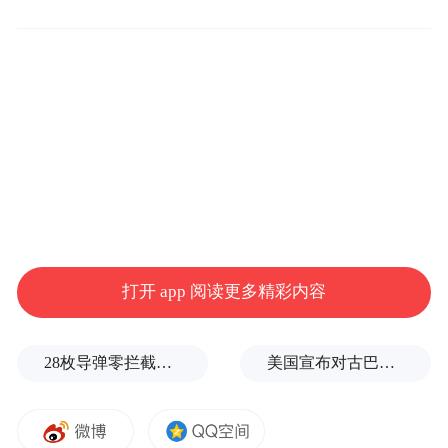
心忡忡，也对中国的经济前景表示关切。国
际货币基金组织（IMF）主席拉加德在分论
坛“中国经济走向何方”座谈会上发言指出，
对中国金融市场的担心还未超过临界点，“一
定程度的股市动荡并不构成问题，因为这与
给市场更大空间的原则相一致。”
有意思的是，大宗商品“崩溃式”暴跌中，有
打开 app 阅读更多精彩内容
一个最大赢家--中国，每年从大宗商品暴跌中
节省了4600亿美元。
28枚导弹零拦截！基辅防空失灵，西方靠不住了
美国宣布对古巴实施新一轮制裁
彭博分析报道称中国成大宗商品暴跌最大赢
家。可以说是中国——因为自身经济增长率