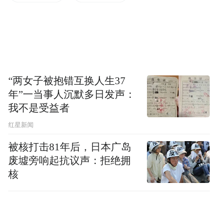
放缓，中国通常被认为是导致了大宗商品价
格下跌的“罪魁祸首”。
据高盛集团前亚洲副主席Kenneth Courtis
“两女子被抱错互换人生37
称，大宗商品价格暴跌给中国一年省下了
年”一当事人沉默多日发声：
4,600亿美元。其
中约3,200亿美元来自油价
我不是受益者
的下跌，剩余的来自其他能源、金属、煤炭
红星新闻
和农产品价格的下跌。
被核打击81年后，日本广岛
废墟旁响起抗议声：拒绝拥
“中国是大宗商品价格暴跌的最大赢家，”现任Starfort Holdings董
核
事长的Courtis说。“这笔意外之财有很大一部分正在转移到中国民
众口袋里。”