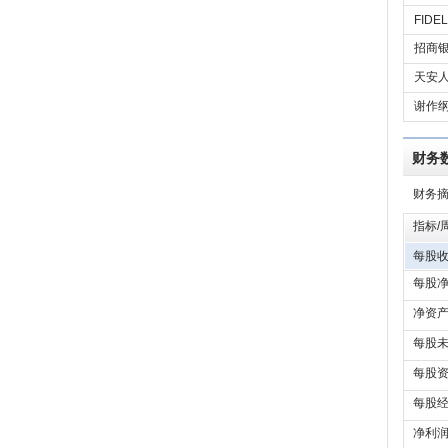
FIDEL
招商银
天安人
谢作
财务
财务
指标/
每股收
每股净
净资产
每股未
每股资
每股经
净利润