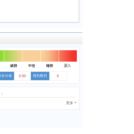
综合分值
报告数目
0.00
0
股：
更多