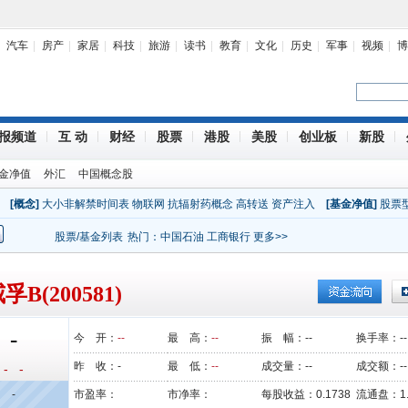
汽车
房产
家居
科技
旅游
读书
教育
文化
历史
军事
视频
博
报频道
互 动
财经
股票
港股
美股
创业板
新股
金净值
外汇
中国概念股
[概念]
大小非解禁时间表
物联网
抗辐射药概念
高转送
资产注入
[基金净值]
股票
股票/基金列表
热门：
中国石油
工商银行
更多>>
孚B(200581)
-
今 开：
--
最 高：
--
振 幅：
--
换手率：
--
昨 收：
-
最 低：
--
成交量：
--
成交额：
--
- -
-
市盈率：
市净率：
每股收益：
0.1738
流通盘：
1