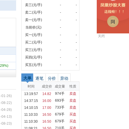
卖三(元/手)
-
-
卖二(元/手)
-
-
卖一(元/手)
-
-
当前价(元)
-
买一(元/手)
-
-
关闭
买二(元/手)
-
-
买三(元/手)
-
-
买四(元/手)
-
-
买五(元/手)
-
-
.29%)
大单
逐笔
分价
异动
时间
成交价
成交量
性质
974手
卖盘
13:19:57
14.82
-01-26)
693手
卖盘
14:37:15
16.00
-08-22)
733手
卖盘
14:10:15
17.00
-04-28)
679手
买盘
11:10:33
16.50
-04-13)
679手
买盘
11:10:30
16.50
-08-23)
710手
买盘
11:08:21
16.50