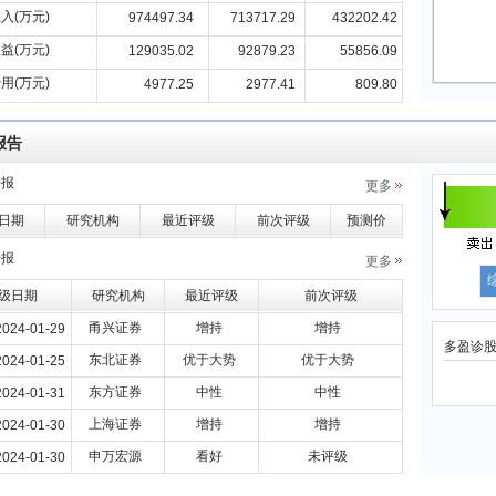
入(万元)
974497.34
713717.29
432202.42
益(万元)
129035.02
92879.23
55856.09
用(万元)
4977.25
2977.41
809.80
报告
研报
更多
日期
研究机构
最近评级
前次评级
预测价
研报
更多
级日期
研究机构
最近评级
前次评级
甬兴证券
增持
增持
2024-01-29
多盈诊
东北证券
优于大势
优于大势
2024-01-25
东方证券
中性
中性
2024-01-31
上海证券
增持
增持
2024-01-30
申万宏源
看好
未评级
2024-01-30