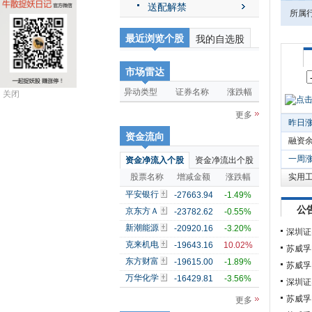
送配解禁
所属
最近浏览个股
我的自选股
市场雷达
异动类型
证券名称
涨跌幅
关闭
更多
昨日
资金流向
融资
一周
资金净流入个股
资金净流出个股
股票名称
增减金额
涨跌幅
实用
平安银行
-27663.94
-1.49%
公
京东方Ａ
-23782.62
-0.55%
新潮能源
-20920.16
-3.20%
深圳证
克来机电
-19643.16
10.02%
苏威孚
东方财富
-19615.00
-1.89%
苏威孚
万华化学
-16429.81
-3.56%
深圳证
苏威孚
更多