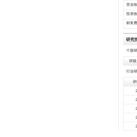
营业收
投资收
财务费
研究
个股
评级
行业
评